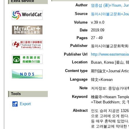
Extra service
Author
염중섭 (著)=Youm, Jung
Source
동아시아불교문화=Journal o
Volume
v.39 n.0
Date
2019.09
Pages
27 - 49
Publisher
동아시아불교문화학회=The Ass
Publisher Url
http://www.easternasia
Location
Busan, Korea [釜山, 
Content type
期刊論文=Journal Artic
Language
韓文=Korean
Note
저자정보: 중앙승가대
Tools
Keyword
檜巖寺=Hoeam Temple;
=Tibet Buddhism; 元 
Export
Abstract
인도 승려 지공은 132
으로 고려에 오게 된다
등 매우 혼탁해 있었다.
로 고려불교에 막대한 