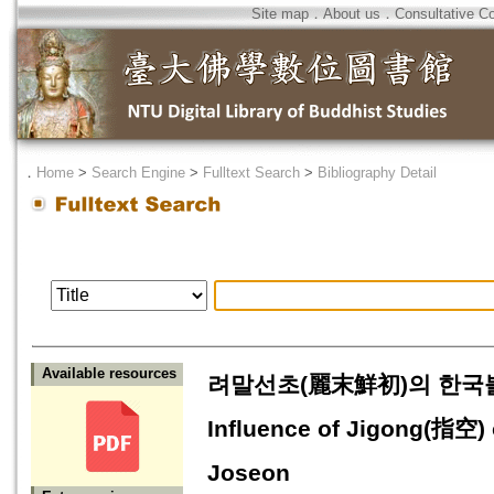
Site map
．
About us
．
Consultative C
．
Home
>
Search Engine
>
Fulltext Search
>
Bibliography Detail
Available resources
려말선초(麗末鮮初)의 한국불교
Influence of Jigong(指空)
Joseon