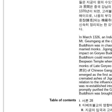
들은 지공이 원의 수도
과 景閑은 중국 강남의
1370년이 되면, 고
해이므로, 나옹의 부각
중창(修造)되는 檜巖
신속히 정리되는 한 요
다.
In March 1326, an Indi
Mt. Geumgang at the o
Buddhism was in chaos 
married monks. Jigong
impact on Goryeo Bud
Buddhism could restore
Beopwon Temple where 
monks of Late Goryeo
濟宗) of Chinese Gangna
emerged as the first a
cremated ashes of Jig
relation to the influe
was re-established int
promptly purified the
Buddhism was brought
Table of contents
Ⅰ. 서론 28
Ⅱ. 티베트불교의 영향에
Ⅲ. 지공의 입국과 고