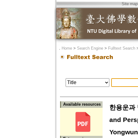
Site map
．
Home
>
Search Engine
>
Fulltext Search
Available resources
한용운과 백
and Persp
Yongwun