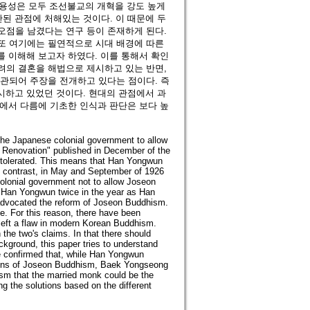
백용성은 모두 조선불교의 개혁을 강도 높게
된 관점에 처해있는 것이다. 이 때문에 두
오점을 남겼다는 연구 등이 존재하게 된다.
 또 여기에는 필연적으로 시대 배경에 따른
를 이해해 보고자 하였다. 이를 통해서 확인
려의 결혼을 해법으로 제시하고 있는 반면,
관되어 주장을 전개하고 있다는 점이다. 즉
시하고 있었던 것이다. 현대의 관점에서 과
점에서 다름에 기초한 인식과 판단은 보다 높
he Japanese colonial government to allow
t Renovation" published in December of the
 tolerated. This means that Han Yongwun
 contrast, in May and September of 1926
colonial government not to allow Joseon
o Han Yongwun twice in the year as Han
dvocated the reform of Joseon Buddhism.
. For this reason, there have been
 left a flaw in modern Korean Buddhism.
the two's claims. In that there should
ckground, this paper tries to understand
be confirmed that, while Han Yongwun
ctions of Joseon Buddhism, Baek Yongseong
ism that the married monk could be the
ng the solutions based on the different