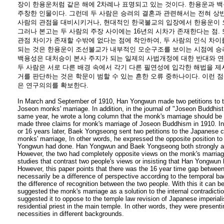
장이 한용운처럼 같은 해에 2차례나 표명되고 있는 것이다. 한용운과 
주창한 인물이다. 그런데 두 사람은 승려의 결혼과 관련해서는 전혀 상반
사람의 관점을 대비시키거나, 현대적인 한국불교의 입장에서 한용운이 
그러나 본고는 두 사람의 주장 사이에는 16년의 시차가 존재한다는 점.
관점 차이가 존재할 수밖에 없다는 점에 착안하여, 두 사람의 인식 차이
되는 것은 한용운이 조선불교가 내부적인 모순구조를 보이는 시점에 승
백용성은 대처승이 본사 주지가 되는 일제의 사법개정에 대한 반대와 연
두 사람은 서로 다른 배경 속에서 각기 다른 필연성에 입각한 해법을 제
거를 판단하는 것은 학문이 범할 수 있는 흔한 오류 중하나이다. 이런 
은 연구의의를 확보한다.
In March and September of 1910, Han Yongwun made two petitions to t
Joseon monks' marriage. In addition, in the journal of "Joseon Buddhis
same year, he wrote a long column that the monk's marriage should be
made three claims for monk's marriage of Joseon Buddhism in 1910. In
or 16 years later, Baek Yongseong sent two petitions to the Japanese 
monks' marriage, In other words, he expressed the opposite position t
Yongwun had done. Han Yongwun and Baek Yongseong both strongly a
However, the two had completely opposite views on the monk's marriage
studies that contrast two people's views or insisting that Han Yongwun
However, this paper points that there was the 16 year time gap between 
necessarily be a difference of perspective according to the temporal ba
the difference of recognition between the two people. With this it can 
suggested the monk's marriage as a solution to the internal contradi
suggested it to oppose to the temple law revision of Japanese imperial
residential priest in the main temple. In other words, they were presenti
necessities in different backgrounds.