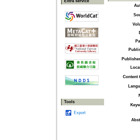
Extra service
Au
So
Vol
Pa
Publi
Publisher
Loca
Content 
Langu
Tools
Keyw
Export
Abst