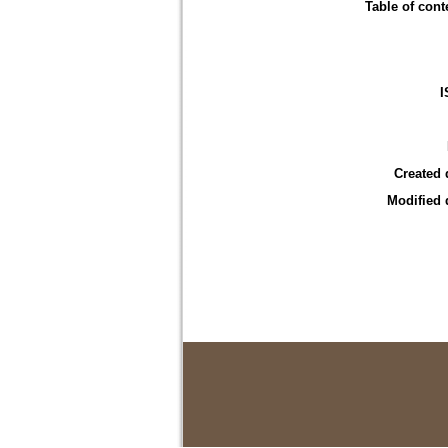
Table of cont
I
Created 
Modified 