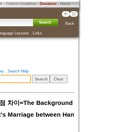
ht
．
Citation Guideline
．
Donation
．
Home
中
日
Back
anguage Lessons
．
Links
ory
．
Search Help
이=The Background
st's Marriage between Han