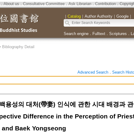
．
About us
．
Consultative Committee
．
Ask Librarian
．
Contribution
．
Copyrig
｜
Catalog
｜
Author Authority
｜
Google
｜
Search engine
．
Fulltext
．
Scriptures
．
L
>
Bibliography Detail
Advanced Search
．
Search Hist
용성의 대처(帶妻) 인식에 관한 시대 배경과 관점 차
ective Difference in the Perception of Prie
 and Baek Yongseong