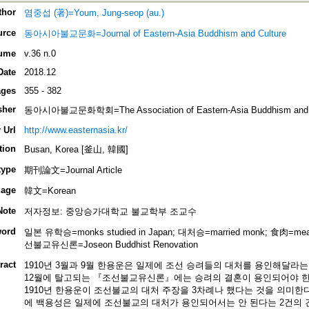
thor
염중섭 (著)=Youm, Jung-seop (au.)
urce
동아시아불교문화=Journal of Eastern-Asia Buddhism and Culture
ume
v.36 n.0
Date
2018.12
ges
355 - 382
sher
동아시아불교문화학회=The Association of Eastern-Asia Buddhism and C
 Url
http://www.easternasia.kr/
tion
Busan, Korea [釜山, 韓國]
type
期刊論文=Journal Article
age
韓文=Korean
Note
저자정보: 중앙승가대학교 불교학부 조교수
ord
일본 유학승=monks studied in Japan; 대처승=married monk; 食肉=meat 
선불교유신론=Joseon Buddhist Renovation
ract
1910년 3월과 9월 한용운은 일제에 조선 승려들의 대처를 용인해달라는
12월에 탈고되는 『조선불교유신론』에는 승려의 결혼이 용인되어야 한
1910년 한용운이 조선불교의 대처 주장을 3차례나 했다는 것을 의미한다. 이
에 백용성은 일제에 조선불교의 대처가 용인되어서는 안 된다는 2건의 