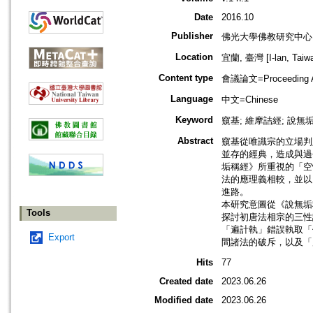
Date
2016.10
Publisher
佛光大學佛教研究中心
Location
宜蘭, 臺灣 [I-lan, Taiw
Content type
會議論文=Proceeding Ar
Language
中文=Chinese
Keyword
窺基; 維摩詰經; 說無垢
Abstract
窺基從唯識宗的立場判
並存的經典，造成與過
垢稱經》所重視的「空
法的應理義相較，並以
進路。
本研究意圖從《說無垢
Tools
探討初唐法相宗的三性
「遍計執」錯誤執取「
Export
間諸法的破斥，以及「
Hits
77
Created date
2023.06.26
Modified date
2023.06.26