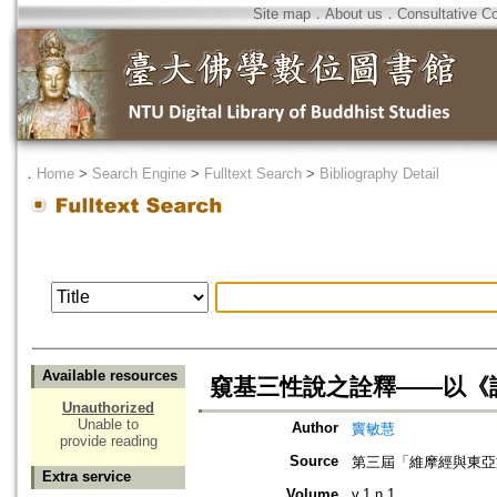
Site map
．
About us
．
Consultative C
．
Home
>
Search Engine
>
Fulltext Search
>
Bibliography Detail
Available resources
窺基三性說之詮釋——以《
Unauthorized
Unable to
Author
竇敏慧
provide reading
Source
第三屆「維摩經與東亞
Extra service
Volume
v.1 n.1