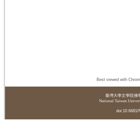
Best viewed with Chrome
臺灣大學
文學院佛
National Taiwan Universi
doi:10.6681