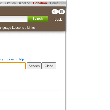
ht
．
Citation Guideline
．
Donation
．
Home
中
日
Back
anguage Lessons
．
Links
ory
．
Search Help