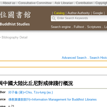
．
About us
．
Consultative Committee
．
Ask Librarian
．
Contribution
．
Copyrig
｜
Catalog
｜
Author Authority
｜
Google
｜
Search engine
．
Fulltext
．
Scriptures
．
L
>
Bibliography Detail
Advanced Search
．
Search Hist
與中國大陸比丘尼對戒律踐行概況
thor
邱子倫 (著)=Chiu, Tzu-lung (au.)
urce
佛教圖書館館刊=Information Management for Buddhist Libraries
ume
n.71