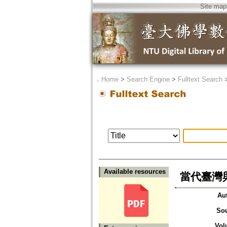
Site map
．
Home
>
Search Engine
>
Fulltext Search
Available resources
當代臺灣
Au
So
Vol