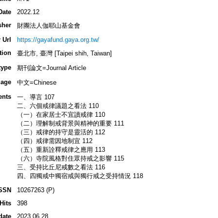
Date
2022.12
sher
財團法人伽耶山基金會
 Url
https://gayafund.gaya.org.tw/
tion
臺北市, 臺灣 [Taipei shih, Taiwan]
type
期刊論文=Journal Article
age
中文=Chinese
ents
一、導言 107
二、六個戒律議題之看法 110
（一）在家居士不宜讀戒律 110
（二）理解制戒背景與精神的重要 111
（三）戒律的持守是靈活的 112
（四）戒律需因地制宜 112
（五）重新詮釋戒律之應用 113
（六）寺院風格對住眾持戒之影響 115
三、受持比丘尼戒數之看法 116
四、四獨戒中獨宿戒與獨行戒之受持情況 118
SSN
10267263 (P)
Hits
398
date
2023.06.28