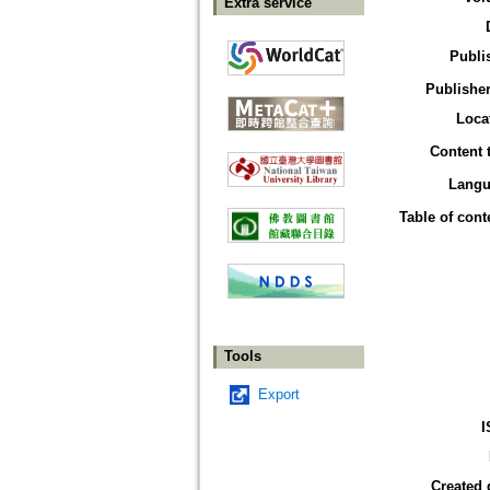
Extra service
Publi
Publisher
Loca
Content 
Langu
Table of cont
Tools
Export
I
Created 