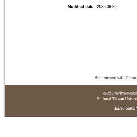
Modified date
2023.06.29
Best viewed with Chrome
臺灣大學
文學院佛
National Taiwan Universi
doi:10.6681