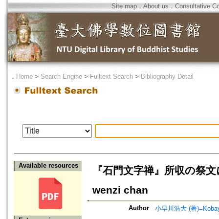
Site map
．
About us
．
Consultative C
．
Home
>
Search Engine
>
Fulltext Search
>
Bibliography Detail
Available resources
『石門文字禅』所収の祭文についての
wenzi chan
Author
小早川浩大 (著)=Kobayak