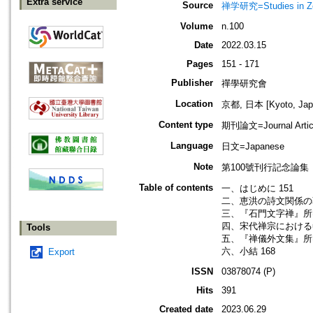
Extra service
Source
禅学研究=Studies in 
Volume
n.100
Date
2022.03.15
Pages
151 - 171
Publisher
禪學研究會
Location
京都, 日本 [Kyoto, Jap
Content type
期刊論文=Journal Artic
Language
日文=Japanese
Note
第100號刊行記念論
Table of contents
一、はじめに 151
二、恵洪の詩文関係の著
三、『石門文字禅』所収
四、宋代禅宗における祭
Tools
五、『禅儀外文集』所収
六、小結 168
Export
ISSN
03878074 (P)
Hits
391
Created date
2023.06.29