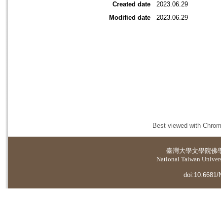
Created date
2023.06.29
Modified date
2023.06.29
Best viewed with Chrome
臺灣大學
文學院佛
National Taiwan Universi
doi:10.6681