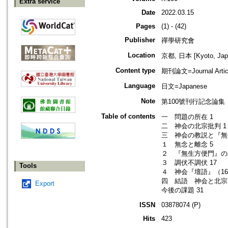
Extra service
Date
2022.03.15
Pages
(1) - (42)
Publisher
禪學研究會
Location
京都, 日本 [Kyoto, Jap
Content type
期刊論文=Journal Artic
Language
日文=Japanese
Note
第100號刊行記念論
Table of contents
一 問題の所在 1
二 神会の北宗批判 1
三 神会の教説と『無
１ 無念と離念 5
２ 『無生方便門』の二
３ 調伏不調伏 17
Tools
４ 神会『壇語』（1
四 結語 神会と北宗 
Export
今後の課題 31
ISSN
03878074 (P)
Hits
423