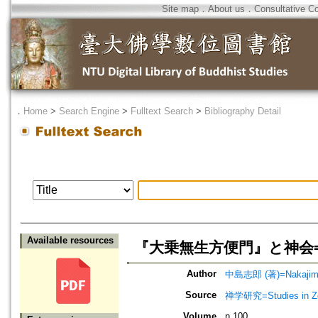
Site map
．
About us
．
Consultative C
．
Home
>
Search Engine
>
Fulltext Search
>
Bibliography Detail
Available resources
『大乗無生方便門』と神会=The Da
Author
中島志郎 (著)=Nakajima,
Source
禅学研究=Studies in 
Volume
n.100