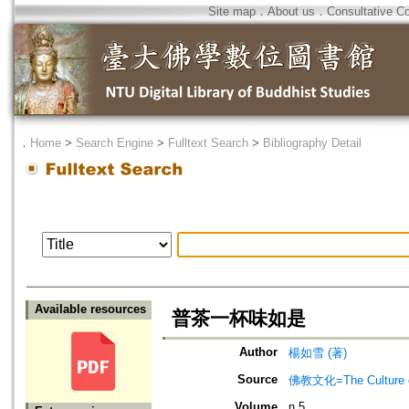
Site map
．
About us
．
Consultative C
．
Home
>
Search Engine
>
Fulltext Search
>
Bibliography Detail
Available resources
普茶一杯味如是
Author
楊如雪 (著)
Source
佛教文化=The Culture of
Volume
n.5