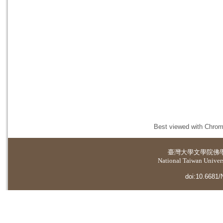
Best viewed with Chrome
臺灣大學
文學院佛
National Taiwan Universi
doi:10.6681