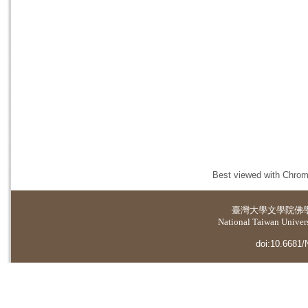
Best viewed with Chrome
臺灣大學
文學院佛
National Taiwan Universi
doi:10.6681