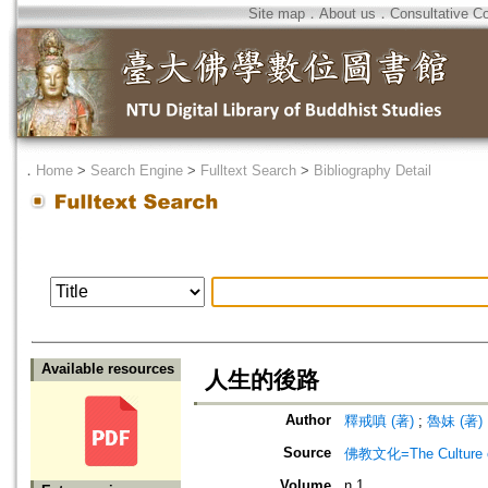
Site map
．
About us
．
Consultative C
．
Home
>
Search Engine
>
Fulltext Search
>
Bibliography Detail
Available resources
人生的後路
Author
釋戒嗔 (著)
;
魯妹 (著)
Source
佛教文化=The Culture of
Volume
n.1