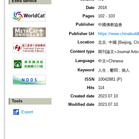
Extra service
Date
2018
Pages
102 - 103
Publisher
中國佛教協會
Publisher Url
https://www.chinabud
Location
北京, 中國 [Beijing, Ch
Content type
期刊論文=Journal Artic
Language
中文=Chinese
Keyword
人生 ; 鬱悶 ; 個人
ISSN
10042881 (P)
Hits
114
Created date
2023.07.10
Tools
Modified date
2023.07.10
Export