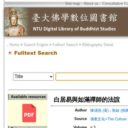
Site map
．
About us
．
Consultative C
．
Home
>
Search Engine
>
Fulltext Search
>
Bibliography Detail
Available resources
白居易與如滿禪師的法誼
Author
陳浦燕 (著)
;
魯妹 (插圖
Source
佛教文化=The Culture of
Volume
n.3