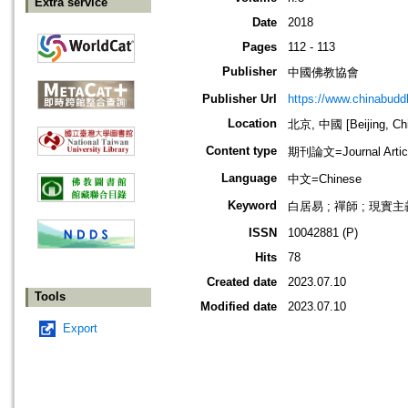
Extra service
Date
2018
Pages
112 - 113
Publisher
中國佛教協會
Publisher Url
https://www.chinabud
Location
北京, 中國 [Beijing, Ch
Content type
期刊論文=Journal Artic
Language
中文=Chinese
Keyword
白居易 ; 禪師 ; 現實主
ISSN
10042881 (P)
Hits
78
Created date
2023.07.10
Tools
Modified date
2023.07.10
Export