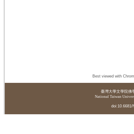
Best viewed with Chrome
臺灣大學
文學院佛
National Taiwan Universi
doi:10.6681