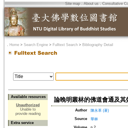
Site map
．
About us
．
Consultative C
．
Home
>
Search Engine
>
Fulltext Search
>
Bibliography Detail
Available resources
論晚明叢林的佛道會通及其
Unauthorized
Unable to
Author
陳永革 (著)
provide reading
Source
華林
Extra service
Volume
n.2