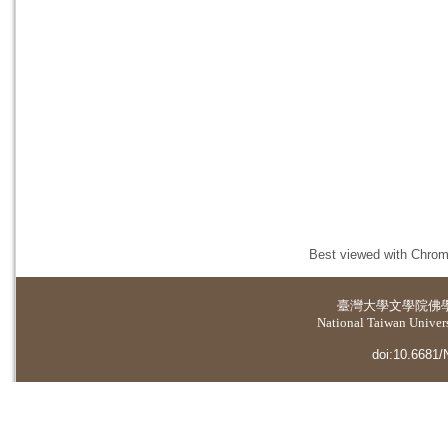
Best viewed with Chrome
臺灣大學
文學院佛
National Taiwan Universi
doi:10.6681