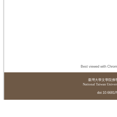
Best viewed with Chrome
臺灣大學
文學院佛
National Taiwan Universi
doi:10.6681