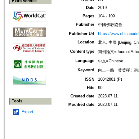
Extra service
Date
2019
Pages
104 - 109
Publisher
中國佛教協會
Publisher Url
https://www.chinabud
Location
北京, 中國 [Beijing, Ch
Content type
期刊論文=Journal Artic
Language
中文=Chinese
Keyword
向上一路 ; 黃檗禪 ; 洞山
ISSN
10042881 (P)
Hits
90
Created date
2023.07.11
Tools
Modified date
2023.07.11
Export