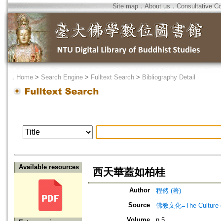
Site map
．
About us
．
Consultative C
．
Home
>
Search Engine
>
Fulltext Search
>
Bibliography Detail
Available resources
西天華蓋如柏桂
Author
程然 (著)
Source
佛教文化=The Culture of
Volume
n.5