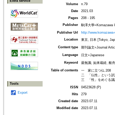
Extra service
Volume
n.79
Date
2021.03
Pages
208 - 195
Publisher
駒澤大學=Komazawa Uni
Publisher Url
http://www.komazawa-u
Location
東京, 日本 [Tokyo, Jap
Content type
期刊論文=Journal Artic
Language
日文=Japanese
Keyword
曇無讖; 如来蔵経; 般舟三昧経
Table of contents
一 家に立つ仏 208
二 「仏性」という訳語
三 「性」をめぐる議論
Tools
ISSN
04523628 (P)
Export
Hits
279
Created date
2023.07.11
Modified date
2023.07.11