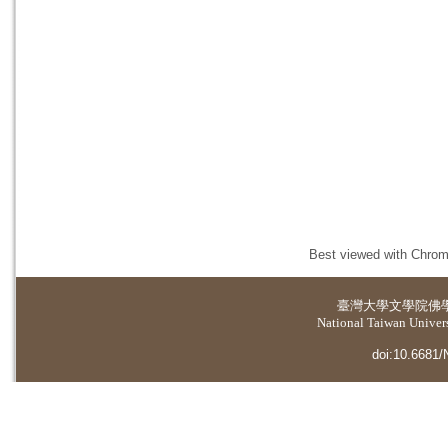
Best viewed with Chrome
臺灣大學
文學院佛
National Taiwan Universi
doi:10.6681