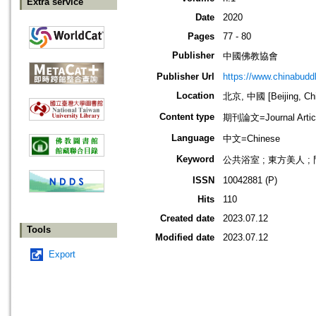
Extra service
Date
2020
Pages
77 - 80
Publisher
中國佛教協會
Publisher Url
https://www.chinabud
Location
北京, 中國 [Beijing, Ch
Content type
期刊論文=Journal Artic
Language
中文=Chinese
Keyword
公共浴室 ; 東方美人 ;
ISSN
10042881 (P)
Hits
110
Created date
2023.07.12
Tools
Modified date
2023.07.12
Export