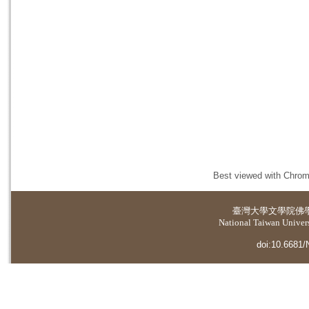
Best viewed with Chrome
臺灣大學
文學院佛
National Taiwan Universi
doi:10.6681