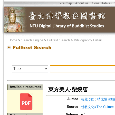
Site map
．
About us
．
Consultative C
．
Home
>
Search Engine
>
Fulltext Search
>
Bibliography Detail
Available resources
東方美人·柴燒窖
Author
程然 (著)
;
晴太陽 (插圖
Source
佛教文化=The Culture of
Volume
n.1