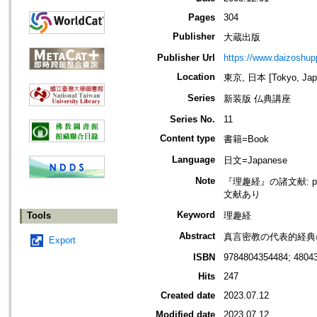
Pages
304
Publisher
大蔵出版
Publisher Url
https://www.daizoshup
Location
東京, 日本 [Tokyo, Jap
Series
新装版 仏典講座
Series No.
11
Content type
書籍=Book
Language
日文=Japanese
Note
『理趣経』の諸文献: p24
文献あり
Keyword
Tools
理趣経
Abstract
真言密教の代表的経典
Export
ISBN
9784804354484; 4804
Hits
247
Created date
2023.07.12
Modified date
2023.07.12