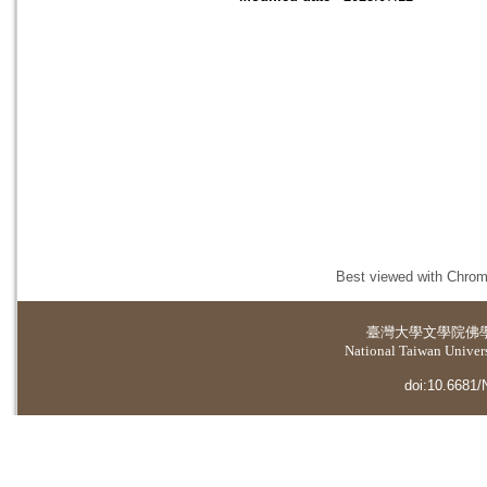
Best viewed with Chrome
臺灣大學
文學院佛
National Taiwan Universi
doi:10.6681