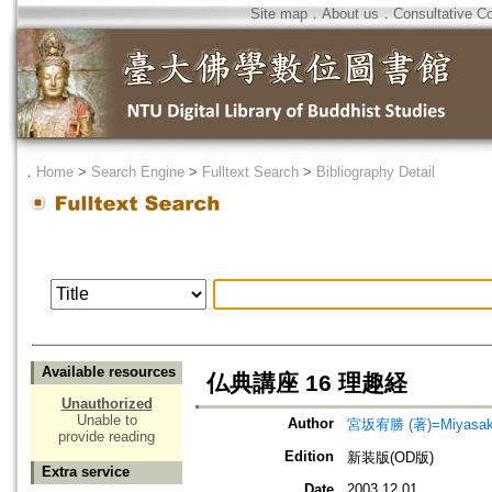
Site map
．
About us
．
Consultative C
．
Home
>
Search Engine
>
Fulltext Search
>
Bibliography Detail
Available resources
仏典講座 16 理趣経
Unauthorized
Unable to
Author
宮坂宥勝 (著)=Miyasaka,
provide reading
Edition
新装版(OD版)
Extra service
Date
2003.12.01