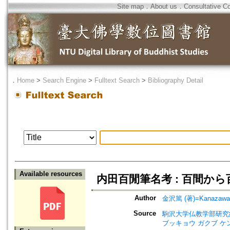
Site map
．
About us
．
Consultative C
．
Home
>
Search Engine
>
Fulltext Search
>
Bibliography Detail
Available resources
内田百閒筆名考 : 百間か
Author
金沢篤 (著)=Kanazawa, A
Source
駒沢大学仏教学部研究紀要=Jour
ブッキョウ ガクブ ケ