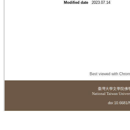
Modified date
2023.07.14
Best viewed with Chrome
臺灣大學
文學院佛
National Taiwan Universi
doi:10.6681