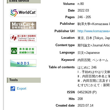
Extra service
Volume
n.80
Date
2022.03
Pages
246 - 205
Publisher
駒澤大學=Komazawa Uni
Publisher Url
http://www.komazawa-u
Location
東京, 日本 [Tokyo, Jap
Content type
期刊論文=Journal Artic
Language
日文=Japanese
Keyword
内田百閒; ペンネーム（
Table of contents
はじめに 246
Ⅰ．手始めはやはり文献
Ⅱ．内田百閒の本名と筆
Tools
Ⅲ．内田百閒に言及する
むすびにかえて：新聞、
Export
ISSN
04523628 (P)
Hits
208
Created date
2023.07.14