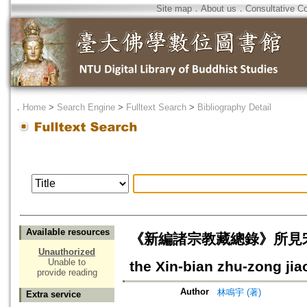
Site map
．
About us
．
Consultative C
．
Home
>
Search Engine
>
Fulltext Search
>
Bibliography Detail
Available resources
《新編諸宗教藏總錄》所見宋代天臺之動
Unauthorized
Unable to
the Xin-bian zhu-zong ji
provide reading
Author
林鳴宇 (著)
Extra service