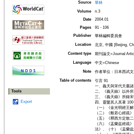
Source
華林
Volume
n.3
Date
2004.01
Pages
91 - 106
Publisher
華林編輯委員會
Location
北京, 中國 [Beijing, Ch
Content type
期刊論文=Journal Artic
Language
中文=Chinese
Note
作者單位：日本西武文
Table of contents
引言 91
一、義天與宋代天臺諸師
Tools
二、《義天錄》以外所
三、《義天錄》所錄宋
Export
四、靈鑒其人其著 100
（一）《金光明經王解》
（二）《般若心經疏》
（五）《釋西方定散二善
（六）《盂蘭盆經疏》
法》、（十）《盂蘭盆經