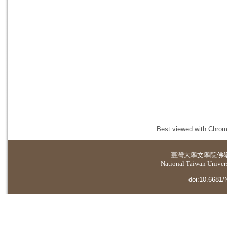
Best viewed with Chrome
臺灣大學
文學院佛
National Taiwan Universi
doi:10.6681