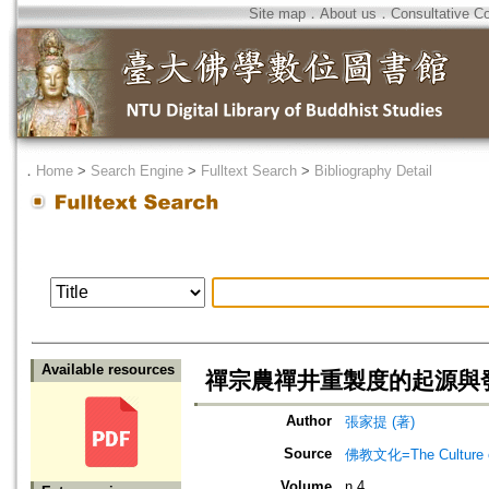
Site map
．
About us
．
Consultative C
．
Home
>
Search Engine
>
Fulltext Search
>
Bibliography Detail
Available resources
禪宗農禪井重製度的起源與
Author
張家提 (著)
Source
佛教文化=The Culture of
Volume
n.4