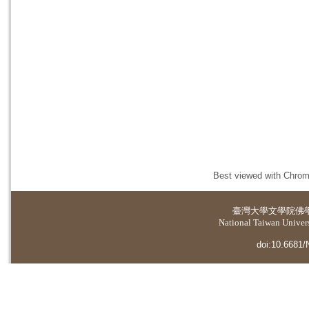
Best viewed with Chrome
臺灣大學
文學院佛
National Taiwan Universi
doi:10.6681