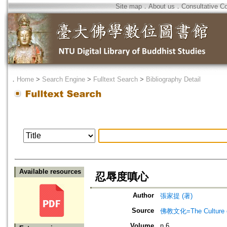
Site map
．
About us
．
Consultative C
．
Home
>
Search Engine
>
Fulltext Search
>
Bibliography Detail
Available resources
忍辱度嗔心
Author
張家提 (著)
Source
佛教文化=The Culture of
Volume
n.6