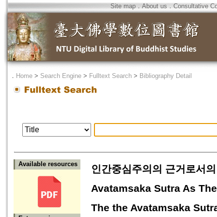
Site map
．
About us
．
Consultative C
．
Home
>
Search Engine
>
Fulltext Search
>
Bibliography Detail
Available resources
인간중심주의의 근거로서의 『
Avatamsaka Sutra As The
The the Avatamsak