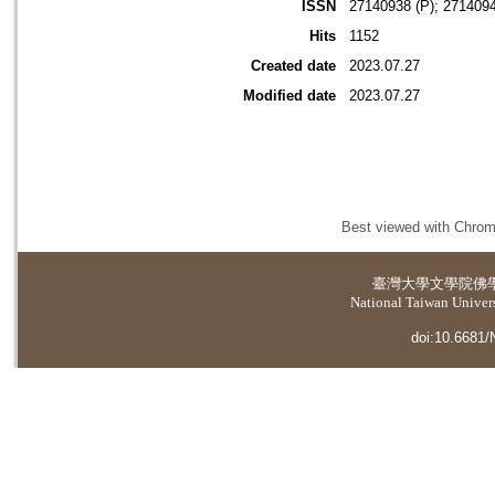
ISSN
27140938 (P); 2714094
Hits
1152
Created date
2023.07.27
Modified date
2023.07.27
Best viewed with Chrome
臺灣大學
文學院佛
National Taiwan Universi
doi:10.6681