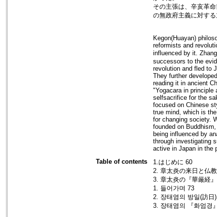
その主張は、辛亥革命
の無政府主義に対する
Kegon(Huayan) philoso
reformists and revolut
influenced by it. Zh
successors to the evid
revolution and fled to
They further developed
reading it in ancient C
"Yogacara in principle
selfsacrifice for the s
focused on Chinese sty
true mind, which is th
for changing society. 
founded on Buddhism, 
being influenced by an
through investigating 
active in Japan in the 
Table of contents
1.はじめに 60
2. 章太炎の来日と仏教
3. 章太炎の『華厳経』
1. 들어가며 73
2. 장태염의 방일(訪日)
3. 장태염의 『화엄경』관