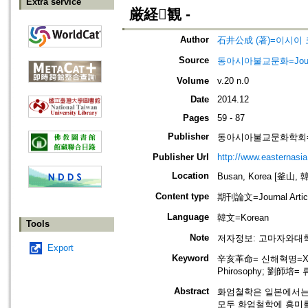
Extra service
厳経観 -
Author
石井公成 (著)=이시이 코
Source
동아시아불교문화=Journal o
Volume
v.20 n.0
Date
2014.12
Pages
59 - 87
Publisher
동아시아불교문화학회=The Ass
Publisher Url
http://www.easternasia
Location
Busan, Korea [釜山, 
Content type
期刊論文=Journal Artic
Language
韓文=Korean
Tools
Note
저자정보: 고마자와대
Export
Keyword
辛亥革命= 신해혁명=Xinh
Phirosophy; 劉師培= 류
Abstract
화엄철학은 일본에서는
모두 화엄철학에 흥미를