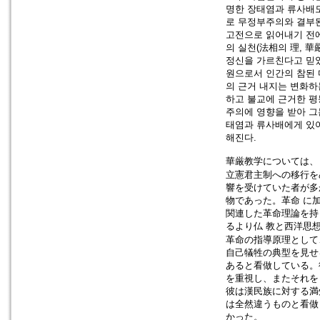
명한 장태염과 류사배도
로 무정부주의와 결부된
고전으로 읽어내기 전에
의 실천(法相의 理, 
정신을 가르친다고 믿었
원으로서 인간의 참된 
의 근거 내지는 변화하
하고 불교에 근거한 평
주의에 영향을 받아 그
태염과 류사배에게 있어
해진다.
華厳教学については、
立憲君主制への移行を
響を受けていた者が多
物であった。革命 に
関連した革命理論を持
るより仏 教と西洋思
革命の指導原理として
自己犠牲の典型を見せ
あると看做している。
を重視し、またそれを
彼は漢民族に対する満
は全然違うものと看做
かった。