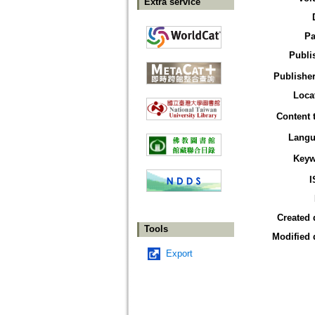
Extra service
Pa
Publi
Publisher
Loca
Content 
Langu
Keyw
I
Created 
Tools
Modified 
Export