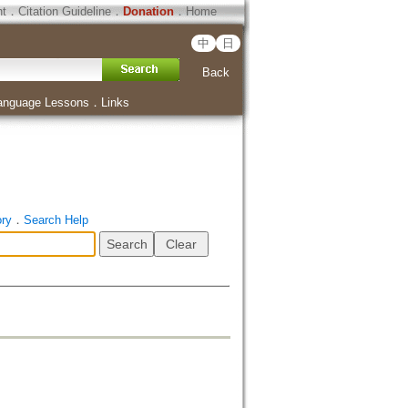
ht
．
Citation Guideline
．
Donation
．
Home
中
日
Back
anguage Lessons
．
Links
ory
．
Search Help