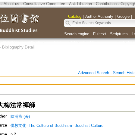
．
About us
．
Consultative Committee
．
Ask Librarian
．
Contribution
．
Copyrig
｜
Catalog
｜
Author Authority
｜
Google
｜
Search engine
．
Fulltext
．
Scriptures
．
L
>
Bibliography Detail
Advanced Search
．
Search Hist
大梅法常禪師
thor
陳浦燕 (著)
urce
佛教文化=The Culture of Buddhism=Buddhist Culture
ume
n.2