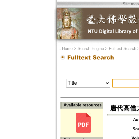
Site map
．
Home
>
Search Engine
>
Fulltext Search
Available resources
唐代高僧
Au
So
Vol