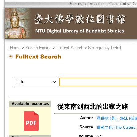
Site map
．
About us
．
Consultative C
．
Home
>
Search Engine
>
Fulltext Search
>
Bibliography Detail
Available resources
從東南到西北的出家之路
Author
釋佛慧 (著)
;
魯妹 (插圖
Source
佛教文化=The Culture of
Volume
n.5