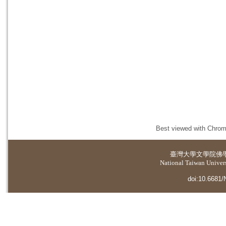
Best viewed with Chrome
臺灣大學
文學院佛
National Taiwan Universi
doi:10.6681