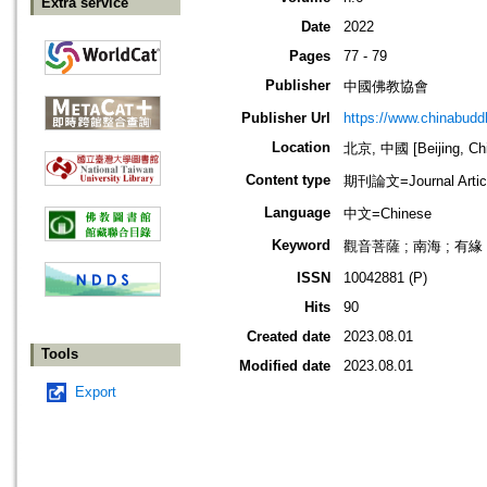
Extra service
Date
2022
Pages
77 - 79
Publisher
中國佛教協會
Publisher Url
https://www.chinabud
Location
北京, 中國 [Beijing, Ch
Content type
期刊論文=Journal Artic
Language
中文=Chinese
Keyword
觀音菩薩 ; 南海 ; 有緣
ISSN
10042881 (P)
Hits
90
Created date
2023.08.01
Tools
Modified date
2023.08.01
Export