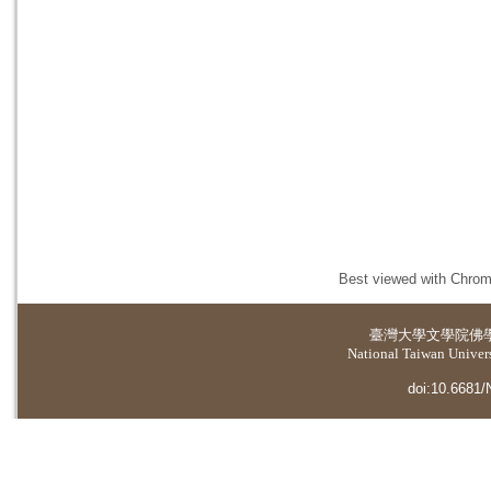
Best viewed with Chrome
臺灣大學
文學院佛
National Taiwan Universi
doi:10.6681