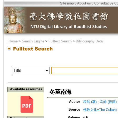
Site map
．
About us
．
Consultative C
．
Home
>
Search Engine
>
Fulltext Search
>
Bibliography Detail
Available resources
冬至南海
Author
程然 (著)
;
岳帥 (插圖)
Source
佛教文化=The Culture of
Volume
n.6