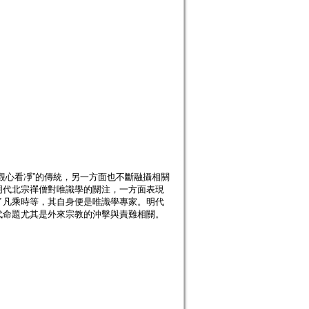
觀心看凈”的傳統，另一方面也不斷融攝相關
明代北宗禪僧對唯識學的關注，一方面表現
了凡乘時等，其自身便是唯識學專家。明代
代命題尤其是外來宗教的沖擊與責難相關。