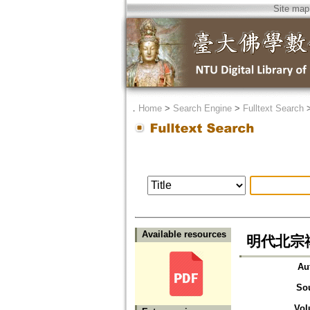
Site map
．
Home
>
Search Engine
>
Fulltext Search
Available resources
明代北宗
Au
So
Vol