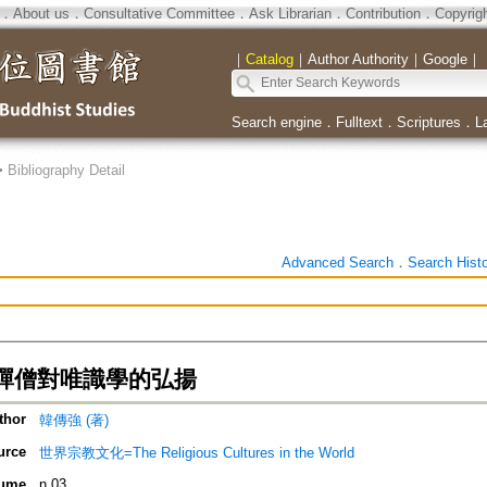
．
About us
．
Consultative Committee
．
Ask Librarian
．
Contribution
．
Copyrig
｜
Catalog
｜
Author Authority
｜
Google
｜
Search engine
．
Fulltext
．
Scriptures
．
L
>
Bibliography Detail
Advanced Search
．
Search Hist
禪僧對唯識學的弘揚
thor
韓傳強 (著)
urce
世界宗教文化=The Religious Cultures in the World
ume
n.03