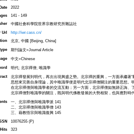
Date
2022
ages
141 - 149
sher
中國社會科學院世界宗教研究所雜誌社
 Url
http://iwr.cass.cn/
tion
北京, 中國 [Beijing, China]
type
期刊論文=Journal Article
uage
中文=Chinese
word
明代; 北宗禪僧; 唯識學
ract
北宗禪發展到明代，再次出現興盛之勢。北宗禪的重興，一方面承繼著“
思想來完善自身理論，其中唯識學便是明代北宗禪僧關注的重要思想。
在北宗禪僧與唯識學者的交流互動；另一方面，北宗禪僧如無跡正誨、
北宗禪僧對唯識學的關注，既與明代佛教發展的大勢相契，也與應對時
ents
一、北宗禪僧與唯識學派 141
二、北宗禪僧與唯識學僧 143
三、藉教悟宗與唯識復興 145
ISSN
10076255 (P)
Hits
323