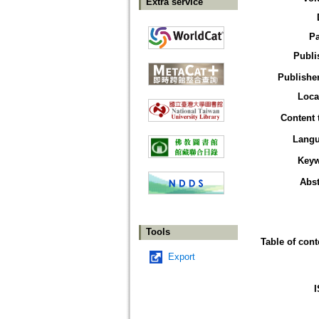
Extra service
P
Publi
Publisher
Loca
Content 
Lang
Key
Abst
Tools
Table of cont
Export