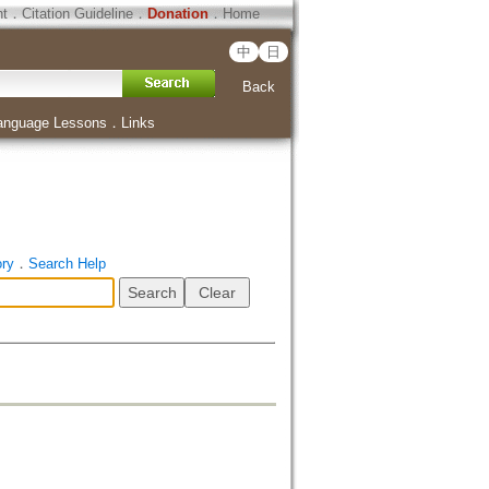
ht
．
Citation Guideline
．
Donation
．
Home
中
日
Back
anguage Lessons
．
Links
ory
．
Search Help