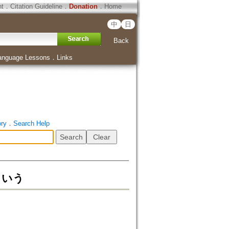
ht
．
Citation Guideline
．
Donation
．
Home
中
日
Back
anguage Lessons
．
Links
ory
．
Search Help
という