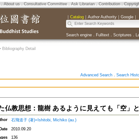
．
About us
．
Consultative Committee
．
Ask Librarian
．
Contribution
．
Copyrig
｜
Catalog
｜
Author Authority
｜
Google
｜
Search engine
．
Fulltext
．
Scriptures
．
L
>
Bibliography Detail
Advanced Search
．
Search Hist
た仏教思想：龍樹 あるように見えても「空」
thor
石飛道子 (著)=Ishitobi, Michiko (au.)
Date
2010.09.20
ages
136