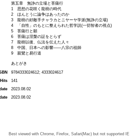
第五章 無諍の立場と菩薩行
1 思想の花咲く龍樹の時代
2 ほんとうに論争はあったのか
3 龍樹の好敵手チャラカとニヤーヤ学派(無諍の立場)
4 「自性」のもとに整えられた哲学説(一切智者の視点)
5 菩薩行と願
6 菩薩は涅槃の証をとらず
7 龍樹以後、仏法を伝えた人々
8 中国、日本への影響――八宗の祖師
9 親鸞と易行道
あとがき
ISBN
9784333024612; 4333024617
Hits
141
date
2023.08.02
date
2023.08.02
Best viewed with Chrome, Firefox, Safari(Mac) but not supported IE