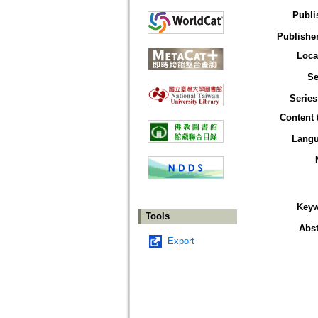
Publi
Publisher
Loca
Se
Series
Content 
Lang
Key
Tools
Abst
Export