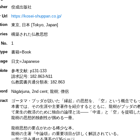
sher
佼成出版社
 Url
https://kosei-shuppan.co.jp/
tion
東京, 日本 [Tokyo, Japan]
ries
構築された仏教思想
 No.
1
type
書籍=Book
uage
日文=Japanese
Note
参考文献: p131-133
請求記号: 182.863-N11
仏教図書共通分類表: 182.863
word
Nāgārjuna, 2nd cent; 龍樹; 僧侶
ract
ゴータマ・ブッダが説いた「縁起」の思想を、「空」という概念でもっ
本書では、その生涯や主要著作を紹介するとともに、龍樹がブッダの
て衆生の救済のために独自の論理と法――「中道」と「空」を提唱し
龍樹の思想的独創性が掴める一冊。
龍樹思想の要点がわかる稀少な本。
龍樹の主著『中論頌』の重要項目が詳しく解説されている。
一気に読み通せる薄手の136ページ。