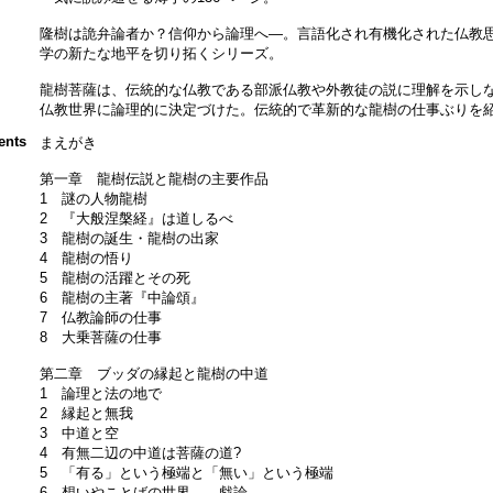
隆樹は詭弁論者か？信仰から論理へ―。言語化され有機化された仏教
学の新たな地平を切り拓くシリーズ。
龍樹菩薩は、伝統的な仏教である部派仏教や外教徒の説に理解を示し
仏教世界に論理的に決定づけた。伝統的で革新的な龍樹の仕事ぶりを
ents
まえがき
第一章 龍樹伝説と龍樹の主要作品
1 謎の人物龍樹
2 『大般涅槃経』は道しるべ
3 龍樹の誕生・龍樹の出家
4 龍樹の悟り
5 龍樹の活躍とその死
6 龍樹の主著『中論頌』
7 仏教論師の仕事
8 大乗菩薩の仕事
第二章 ブッダの縁起と龍樹の中道
1 論理と法の地で
2 縁起と無我
3 中道と空
4 有無二辺の中道は菩薩の道?
5 「有る」という極端と「無い」という極端
6 想いやことばの世界――戯論