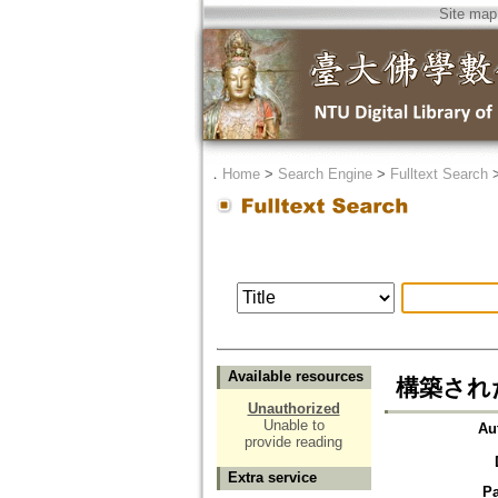
Site map
．
Home
>
Search Engine
>
Fulltext Search
Available resources
構築され
Unauthorized
Unable to
Au
provide reading
Extra service
P