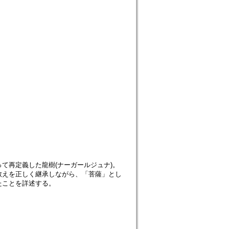
て再定義した龍樹(ナーガールジュナ)。
教えを正しく継承しながら、「菩薩」とし
たことを詳述する。