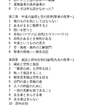
7 虚無論者か詭弁論者か
8 ブッダは何も説かなかった?
第三章 中道の論理と空の世界(聖者の世界へ)
1 後のものを先にしてはならない
2 あるがままに観察すると
3 想いを想うと
4 存在(バーヴァ)と自性(スヴァバーヴァ)
5 自性があるとき他性がある
6 中道というものの見方
7 空・無相・無作の三解脱門
8 聖者の境地――無生法忍
第四章 仮設と四句分別の論理(凡夫の世界へ)
1 縁起と空性と仮設
2 『般若心経』も空性を説く
3 執って仮設すること
4 観世音菩薩は空性を語る
5 沙門の道と菩薩の道
6 人々の利益のために
7 一切の見解を捨て去ること
8 去る者と去らざる者
9 去る者は去らない
10 四句分別