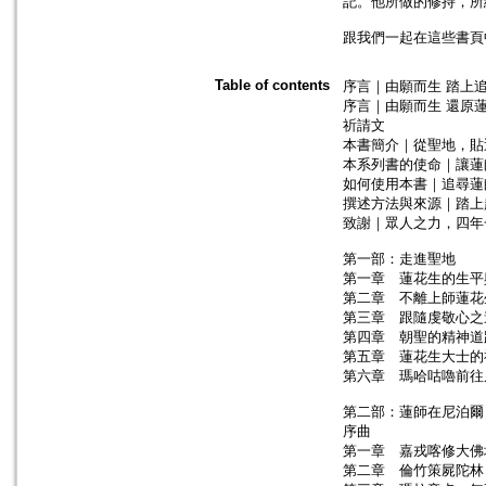
記。他所做的修持，所
跟我們一起在這些書頁
Table of contents
序言｜由願而生 踏上
序言｜由願而生 還原
祈請文
本書簡介｜從聖地，貼
本系列書的使命｜讓蓮
如何使用本書｜追尋蓮
撰述方法與來源｜踏上
致謝｜眾人之力，四年
第一部：走進聖地
第一章 蓮花生的生平
第二章 不離上師蓮花
第三章 跟隨虔敬心之
第四章 朝聖的精神道
第五章 蓮花生大士的
第六章 瑪哈咕嚕前往
第二部：蓮師在尼泊爾
序曲
第一章 嘉戎喀修大佛
第二章 倫竹策屍陀林