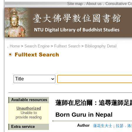
Site map
．
About us
．
Consultative C
．
Home
>
Search Engine
>
Fulltext Search
>
Bibliography Detail
Available resources
蓮師在尼泊爾：追尋蓮師足跡系列一=Fo
Unauthorized
Unable to
Born Guru in Nepal
provide reading
Author
蓮花生大士
;
拉瑟．洛扎瓦
Extra service