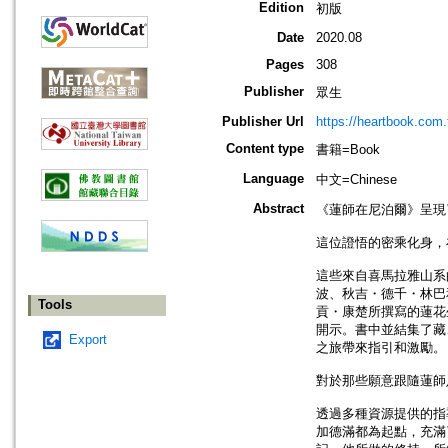
Edition
初版
Date
2020.08
Pages
308
Publisher
眾生
Publisher Url
https://heartbook.com.
Content type
書籍=Book
Language
中文=Chinese
Abstract
《蓮師在尼泊爾》呈現
這位證悟的密乘化身，
這些來自喜馬拉雅山系
波、秋吉・德千・林巴
Tools
貢・康楚所撰寫的蓮花
開示。書中並結集了藏
Export
之旅帶來指引和激勵。
對於那些願意跟隨蓮師
透過多種資源提供的指
加德滿都為起點，充滿