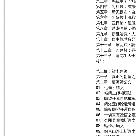
第三章 瑪拉帝卡：無
第四章 阿杜晨：播撒
第五章 斯瓦揚布：自
第六章 阿蘇拉山洞和
第七章 亞日納：征服
第八章 楚密強秋：覺
第九章 伊維哈惹：大
第十章 自生觀世音兄
第十一章 嚓瓦戎：調
第十二章 巴達普：尋
第十三章 蓮花生大士
後記
第三部：祈求蓮師
第一章 真正的朝聖之
第二章 蓮師祈請文
01、七句祈請文
02、精簡上師相應法
03、願望任運自然成
04、簡短蓮師除遣障
05、簡短願望任運自
06、一切真實證悟之
07、金剛界壇城祈願文
08、點燈祈願文
09、銅色山淨土祈願文