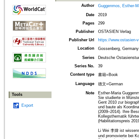
Author
Guggenmos, Esther-Ma
Date
2019
Pages
299
Publisher
OSTASIEN Verlag
Publisher Url
https://www.ostasien-v
Location
Gossenberg, Germa
Series
Deutsche Ostasienstu
Series No.
39
Content type
書籍=Book
Language
德文=German
Note
Esther-Maria Guggenmo
Tools
Sie studierte in Münst
Gent 2010 zur biograph
Export
und baute als Koordina
(2009–2014). Ihre Bes
Kollegsthematik führte
(Habilitationspreis 201
Li Wei 李煒 ist wissensc
und promovierte bei Ko