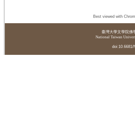
Best viewed with Chrome
臺灣大學
文學院佛
National Taiwan Universi
doi:10.6681