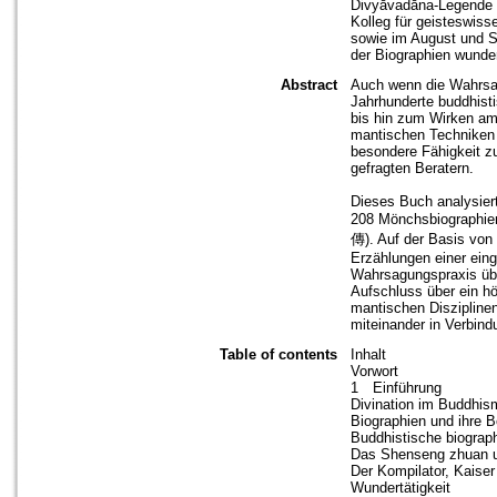
Divyāvadāna-Legende (
Kolleg für geisteswis
sowie im August und 
der Biographien wunde
Abstract
Auch wenn die Wahrsagu
Jahrhunderte buddhist
bis hin zum Wirken am
mantischen Techniken 
besondere Fähigkeit z
gefragten Beratern.
Dieses Buch analysier
208 Mönchsbiographie
傳). Auf der Basis von 
Erzählungen einer ein
Wahrsagungspraxis über
Aufschluss über ein hö
mantischen Diszipline
miteinander in Verbind
Table of contents
Inhalt
Vorwort
1 Einführung
Divination im Buddhi
Biographien und ihre 
Buddhistische biogra
Das Shenseng zhuan u
Der Kompilator, Kaise
Wundertätigkeit