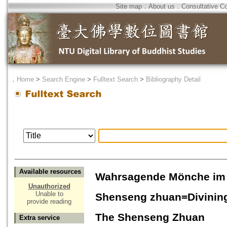
Site map
．
About us
．
Consultative C
．
Home
>
Search Engine
>
Fulltext Search
>
Bibliography Detail
Available resources
Wahrsagende Mönche im 
Unauthorized
Unable to
Shenseng zhuan=Divining
provide reading
The Shenseng Zhuan
Extra service