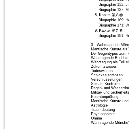
Biographie 133: Jin
Biographie 137: M
8. Kapitel 第八卷
Biographie 169: H
Biographie 171: W
9. Kapitel 第九卷
Biographie 181: H
3 Wahrsagende Mön
Mantische Künste als 
Der Gegentypus zum K
Wahrsagende Buddhist
Wahrsagung als Teil 
Zukunftswissen
Todeswissen
Schicksalsgrenzen
Verschlüsselungen
Soziale Kontexte
Regen- und Wasserritu
Militär- und Sicherhei
Beamtenprüfung
Mantische Künste und 
Astrologie
Traumdeutung
Physiognomie
Omina
Wahrsagende Mönche