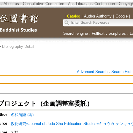
．
About us
．
Consultative Committee
．
Ask Librarian
．
Contribution
．
Copyrig
｜
Catalog
｜
Author Authority
｜
Google
｜
Search engine
．
Fulltext
．
Scriptures
．
L
>
Bibliography Detail
Advanced Search
．
Search Hist
プロジェクト（企画調整室委託）
thor
名和清隆 (著)
urce
教化研究=Journal of Jodo Shu Edification Studies=キョウカ ケンキュ
ume
n.32