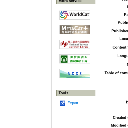
Extra service
P
Publi
Publisher
Loca
Content 
Lang
Table of cont
Tools
Export
Created 
Modified 