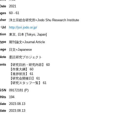
Date
2021
ages
60 - 61
sher
浄土宗総合研究所=Jodo Shu Research Institute
 Url
http://jsri.jodo.or.jp/
tion
東京, 日本 [Tokyo, Japan]
type
期刊論文=Journal Article
uage
日文=Japanese
Note
委託研究プロジェクト
ents
【研究目的・研究内容】 60
【作業大綱】 60
【進捗状況】 61
【研究会開催日】 61
【研究スタッフ一覧】 61
ISSN
09172181 (P)
Hits
194
date
2023.08.13
date
2023.08.13