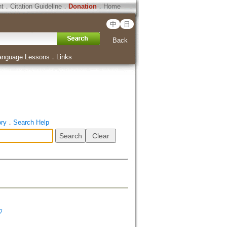
ht
．
Citation Guideline
．
Donation
．
Home
中
日
Back
anguage Lessons
．
Links
ory
．
Search Help
ウ