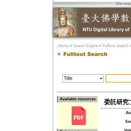
Site map
．
Home
>
Search Engine
>
Fulltext Search
Available resources
委託研究
Au
So
Vol