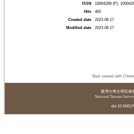
ISSN
10004289 (P); 1000428
Hits
465
Created date
2023.08.17
Modified date
2023.08.17
Best viewed with Chrome
臺灣大學
文學院佛
National Taiwan Universi
doi:10.6681