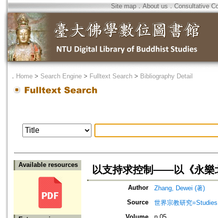
Site map
．
About us
．
Consultative C
．
Home
>
Search Engine
>
Fulltext Search
>
Bibliography Detail
Available resources
以支持求控制——以《永樂
Author
Zhang, Dewei (著)
Source
世界宗教研究=Studies in 
Volume
n.05