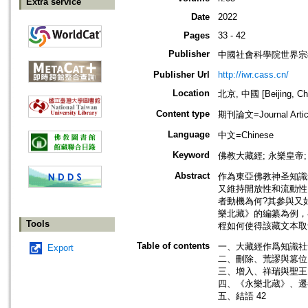
Extra service
Date
2022
Pages
33 - 42
Publisher
中國社會科學院世界宗
Publisher Url
http://iwr.cass.cn/
Location
北京, 中國 [Beijing, Ch
Content type
期刊論文=Journal Artic
Language
中文=Chinese
Keyword
佛教大藏經; 永樂皇帝;
Abstract
作為東亞佛教神圣知識
又維持開放性和流動性
者動機為何?其參與又
樂北藏》的編纂為例，
Tools
程如何使得該藏文本取
Table of contents
一、大藏經作爲知識社
Export
二、刪除、荒謬與篡位 
三、增入、祥瑞與聖王 
四、《永樂北蔵》、遷都
五、結語 42