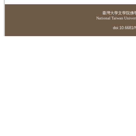
臺灣大學
文學院佛
National Taiwan Universi
doi:10.6681