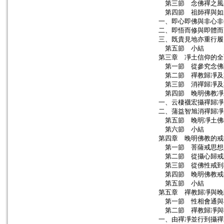
第三節 念佛禪之風
第四節 祖師禪與如
一、即心即佛與非心非
二、即悟而修與即體而
三、既貴見地亦重行履
第五節 小結
第三章 凈土信仰的全
第一節 從參究念佛
第二節 禪教歸凈及
第三節 消禪歸凈及
第四節 晚明佛教凈
一、云棲襪宏攝禪歸凈
二、蒲益智旭消禪歸凈
第五節 晚明凈土佛
第六節 小結
第四章 晚明佛教的戒
第一節 菩薩戒思想
第二節 從攝心歸戒
第三節 從佛性戒到
第四節 晚明佛教戒
第五節 小結
第五章 禪教歸凈與晚
第一節 性相會通與
第二節 禪教歸凈與
一、由禪凈並行到攝禪