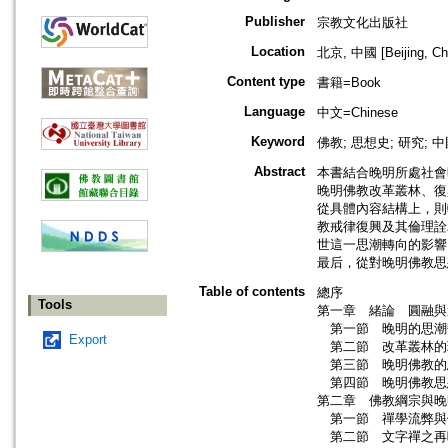
Publisher
宗教文化出版社
Location
北京, 中國 [Beijing, Ch
Content type
書籍=Book
Language
中文=Chinese
Keyword
佛教; 思想史; 研究; 中
Abstract
本書結合晚明所處社會
晚明佛教改革叢林、復
從具體內容結構上，則
教戒律復興及其倫理詮
世這一思潮轉向的影響
最后，從對晚明佛教思
Table of contents
總序
Tools
第一章 緒論 圓融與
第一節 晚明的思潮
Export
第二節 改革叢林的
第三節 晚明佛教的
第四節 晚明佛教思
第二章 佛教綱宗與晚
第一節 禪學流弊與
第二節 文字禪之再