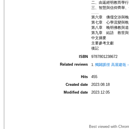
二、由返經明教而學行
三、智慧與信仰齊舉、
……
第六章 佛儒交涉與晚
第七章 心學流變與晩
第八章 晚明佛教與道
第九章 結語 救世與
中文摘要
主要參考文獻
後記
ISBN
9787801238672
Related reviews
獨闢蹊徑 高屋建瓴 
Hits
455
Created date
2023.08.18
Modified date
2023.12.05
Best viewed with Chrome