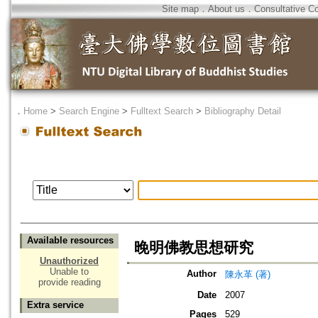
Site map
．
About us
．
Consultative C
．
Home
>
Search Engine
>
Fulltext Search
>
Bibliography Detail
Available resources
晚明佛教思想研究
Unauthorized
Unable to
Author
陳永革 (著)
provide reading
Date
2007
Extra service
Pages
529