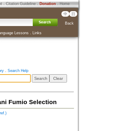
ht
．
Citation Guideline
．
Donation
．
Home
中
日
Back
anguage Lessons
．
Links
ory
．
Search Help
umio Selection
ef.)