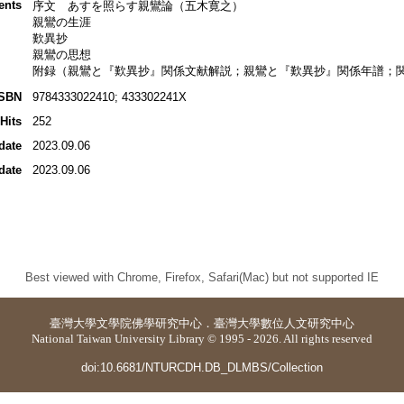
ents
序文 あすを照らす親鸞論（五木寛之）
親鸞の生涯
歎異抄
親鸞の思想
附録（親鸞と『歎異抄』関係文献解説；親鸞と『歎異抄』関係年譜；
ISBN
9784333022410; 433302241X
Hits
252
date
2023.09.06
date
2023.09.06
Best viewed with Chrome, Firefox, Safari(Mac) but not supported IE
臺灣大學
文學院佛學研究中心
．
臺灣大學數位人文研究中心
National Taiwan University Library © 1995 - 2026. All rights reserved
doi:10.6681/NTURCDH.DB_DLMBS/Collection