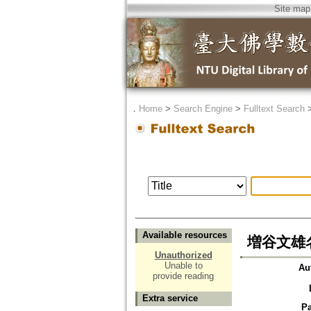
Site map
．
Home
>
Search Engine
>
Fulltext Search
Available resources
増谷文雄名著
Unauthorized
Unable to
Au
provide reading
Extra service
P