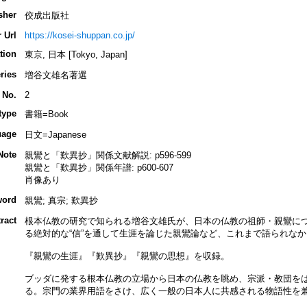
sher
佼成出版社
 Url
https://kosei-shuppan.co.jp/
tion
東京, 日本 [Tokyo, Japan]
ries
増谷文雄名著選
 No.
2
type
書籍=Book
uage
日文=Japanese
Note
親鸞と「歎異抄」関係文献解説: p596-599
親鸞と「歎異抄」関係年譜: p600-607
肖像あり
word
親鸞; 真宗; 歎異抄
ract
根本仏教の研究で知られる増谷文雄氏が、日本の仏教の祖師・親鸞につ
る絶対的な“信”を通して生涯を論じた親鸞論など、これまで語られな
『親鸞の生涯』『歎異抄』『親鸞の思想』を収録。
ブッダに発する根本仏教の立場から日本の仏教を眺め、宗派・教団を
る。宗門の業界用語をさけ、広く一般の日本人に共感される物語性を