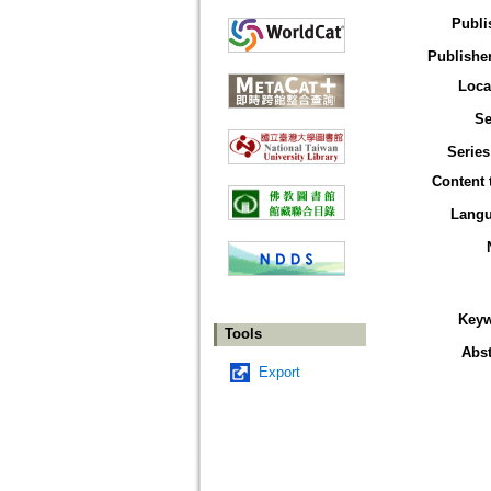
Publi
Publisher
Loca
Se
Series
Content 
Lang
Key
Tools
Abst
Export