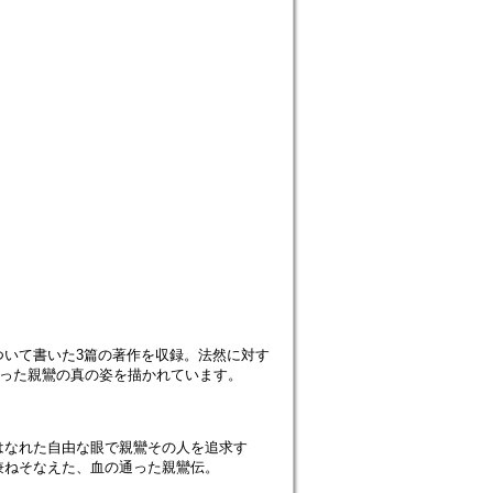
いて書いた3篇の著作を収録。法然に対す
かった親鸞の真の姿を描かれています。
はなれた自由な眼で親鸞その人を追求す
兼ねそなえた、血の通った親鸞伝。