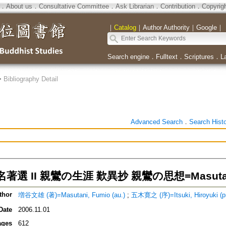
．
About us
．
Consultative Committee
．
Ask Librarian
．
Contribution
．
Copyrig
｜
Catalog
｜
Author Authority
｜
Google
｜
Search engine
．
Fulltext
．
Scriptures
．
L
>
Bibliography Detail
Advanced Search
．
Search Hist
選 II 親鸞の生涯 歎異抄 親鸞の思想=Masutani F
thor
増谷文雄 (著)=Masutani, Fumio (au.)
;
五木寛之 (序)=Itsuki, Hiroyuki (pr
Date
2006.11.01
ages
612