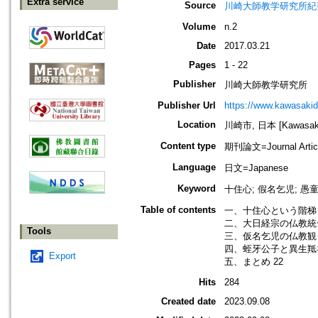
Extra service
Source
川崎大師教学研究所紀要=Journa
Volume
n.2
Date
2017.03.21
Pages
1 - 22
Publisher
川崎大師教学研究所
Publisher Url
https://www.kawasakid
Location
川崎市, 日本 [Kawasaki-
Content type
期刊論文=Journal Artic
Language
日文=Japanese
Keyword
十住心; 假名乞児; 愚
Table of contents
一、十住心という階梯 
二、大日経宗の仏教統一
Tools
三、仮名乞児の仏教観 
四、蛭牙公子と異生羝羊
Export
五、まとめ 22
Hits
284
Created date
2023.09.08