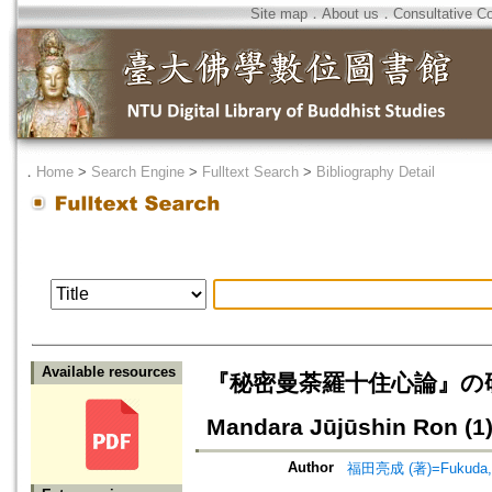
Site map
．
About us
．
Consultative C
．
Home
>
Search Engine
>
Fulltext Search
>
Bibliography Detail
Available resources
『秘密曼荼羅十住心論』の研究（
Mandara Jūjūshin Ron (1)
Author
福田亮成 (著)=Fukuda, R