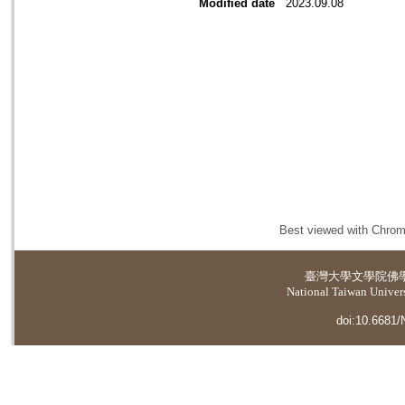
Modified date
2023.09.08
Best viewed with Chrome
臺灣大學
文學院佛
National Taiwan Universi
doi:10.6681