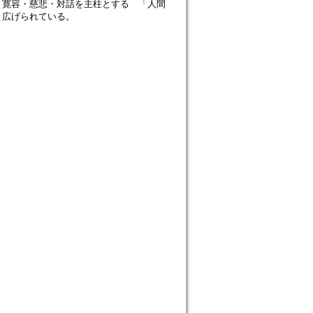
、寛容・慈悲・対話を主柱とする 「人間
り広げられている。