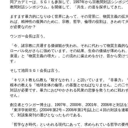
同アカデミーは、ＳＧＩも参加して、1997年から宗教間対話シンポジウ
教間対話シンポジウム」を開催して、「共生」の道を探求してきた。
ますます暴力的になりゆく世界にあって、その背景に、物質主義の拡
れば、精神性の復興のために、宗教、哲学、倫理の役割は、きわめて
が必要なのか？
ウンガー会長は言う。
「今、諸宗教に共通する価値観が失われ、それに代わって物質主義的
ローバル化がさらに強めています。その結果、生命の価値が薄められ
衰退』と『物質主義の増大』。この流れに歯止めをかけ、昔から受け
す」
そして池田ＳＧＩ会長は言う。
「キリスト教も仏教も『殺すなかれ！』と説いています。『非暴力』
根本の教えを『地球全体の倫理』の基盤とせねばなりません。この二
対話が必要です。暴力におびやかされる民衆の悲惨を救うために戦わ
せん」
創立者とウンガー博士は、1997年、2000年、2001年、2006年と
『東洋学術研究』(2004年第2号～2006年第1号)誌上に４回の対談
て、対談集発刊の運びとなったものである。
「哲学なき時代」といわれる現代にあって、求められている哲学の要