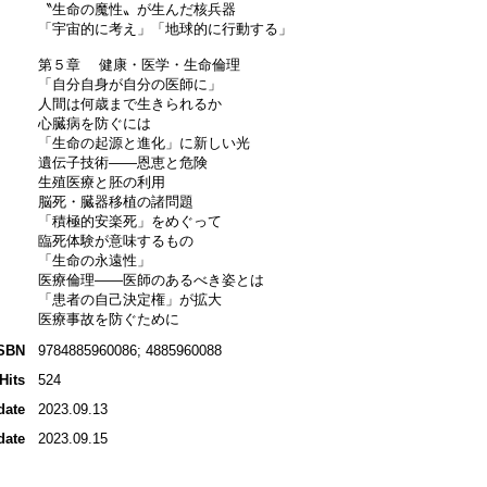
〝生命の魔性〟が生んだ核兵器
「宇宙的に考え」「地球的に行動する」
第５章 健康・医学・生命倫理
「自分自身が自分の医師に」
人間は何歳まで生きられるか
心臓病を防ぐには
「生命の起源と進化」に新しい光
遺伝子技術――恩恵と危険
生殖医療と胚の利用
脳死・臓器移植の諸問題
「積極的安楽死」をめぐって
臨死体験が意味するもの
「生命の永遠性」
医療倫理――医師のあるべき姿とは
「患者の自己決定権」が拡大
医療事故を防ぐために
SBN
9784885960086; 4885960088
Hits
524
date
2023.09.13
date
2023.09.15