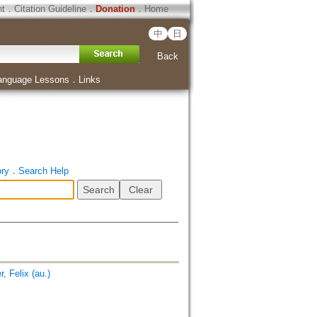
ht
．
Citation Guideline
．
Donation
．
Home
中
日
Back
anguage Lessons
．
Links
ory
．
Search Help
elix (au.)