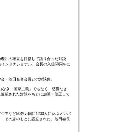
倫理》の確立を目指して語り合った対談
会インタナショナル）会長の入信60周年に
学会・池田名誉会長との対談集。
由なき「国家主義」でもなく、慈愛なき
に連載された対談をもとに加筆・修正して
アなど50数カ国に1200人に及ぶメンバ
――その志のもとに設立された。池田会長