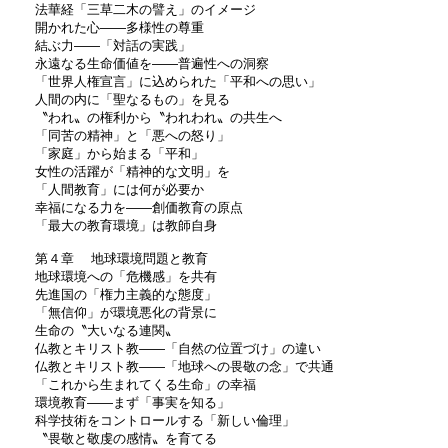
法華経「三草二木の譬え」のイメージ
開かれた心――多様性の尊重
結ぶ力――「対話の実践」
永遠なる生命価値を――普遍性への洞察
「世界人権宣言」に込められた「平和への思い」
人間の内に「聖なるもの」を見る
〝われ〟の権利から〝われわれ〟の共生へ
「同苦の精神」と「悪への怒り」
「家庭」から始まる「平和」
女性の活躍が「精神的な文明」を
「人間教育」には何が必要か
幸福になる力を――創価教育の原点
「最大の教育環境」は教師自身
第４章 地球環境問題と教育
地球環境への「危機感」を共有
先進国の「権力主義的な態度」
「無信仰」が環境悪化の背景に
生命の〝大いなる連関〟
仏教とキリスト教――「自然の位置づけ」の違い
仏教とキリスト教――「地球への畏敬の念」で共通
「これから生まれてくる生命」の幸福
環境教育――まず「事実を知る」
科学技術をコントロールする「新しい倫理」
〝畏敬と敬虔の感情〟を育てる