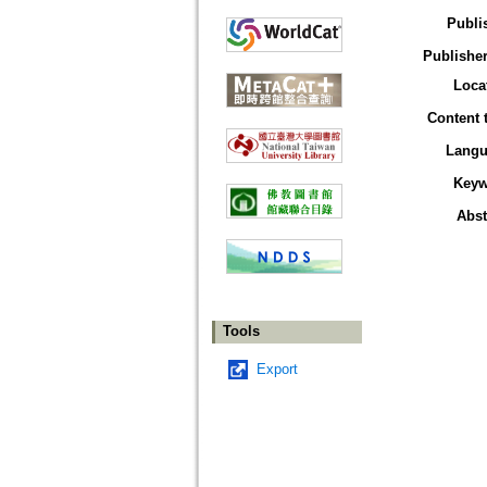
Publi
Publisher
Loca
Content 
Langu
Keyw
Abst
Tools
Export