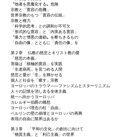
〝他者を悪魔化する〟危険
宗教と「寛容の危機」
世界宗教のもつ「寛容の伝統」
宗教と権力
「科学的思考」との調和が不可欠
「形式的な寛容」と「内実ある寛容」
〝暴力と憎悪の連鎖〟を断ちきるもの
「自由の像」とともに「責任の像」を
第２章 仏教の慈悲とキリスト教の愛
「慈悲の本義」
菩薩は「積極的寛容」を実践
「生老病死」を見つめる人間
慈悲と愛が「生」を輝かせる
個人と社会を「癒す」宗教
ヨーロッパのトラウマ――ファシズムとスターリニズム
人々の記憶を消し去る全体主義
統一へ向かうヨーロッパ
カレルギー伯爵の構想
ヨーロッパ理念の柱「自由」
ベルリンの壁の崩壊とヨーロッパの再興
表現の自由に限界はあるか
第３章 「平和の文化」の創出に向けて
「物質主義」と「利己主義」の世界