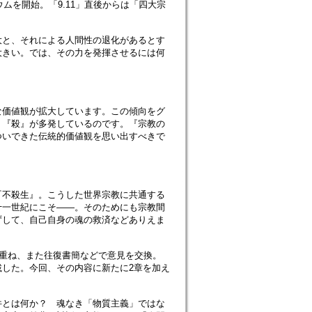
ムを開始。「9.11」直後からは「四大宗
大と、それによる人間性の退化があるとす
大きい。では、その力を発揮させるには何
な価値観が拡大しています。この傾向をグ
、『殺』が多発しているのです。『宗教の
ついできた伝統的価値観を思い出すべきで
『不殺生』。こうした世界宗教に共通する
十一世紀にこそ――。そのためにも宗教間
ずして、自己自身の魂の救済などありえま
対話を重ね、また往復書簡などで意見を交換。
を連載した。今回、その内容に新たに2章を加え
件とは何か？ 魂なき「物質主義」ではな