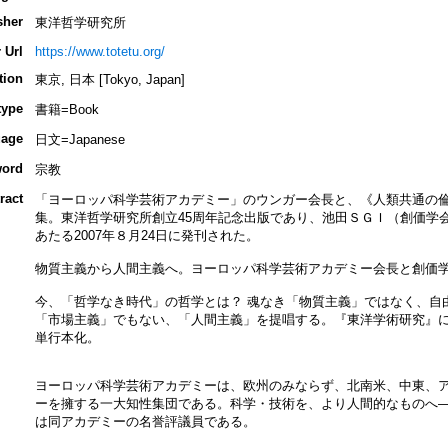
sher
東洋哲学研究所
 Url
https://www.totetu.org/
tion
東京, 日本 [Tokyo, Japan]
type
書籍=Book
age
日文=Japanese
ord
宗教
ract
「ヨーロッパ科学芸術アカデミー」のウンガー会長と、《人類共通の
集。東洋哲学研究所創立45周年記念出版であり、池田ＳＧＩ（創価学
あたる2007年８月24日に発刊された。
物質主義から人間主義へ。ヨーロッパ科学芸術アカデミー会長と創価
今、「哲学なき時代」の哲学とは？ 魂なき「物質主義」ではなく、自
「市場主義」でもない、「人間主義」を提唱する。『東洋学術研究』
単行本化。
ヨーロッパ科学芸術アカデミーは、欧州のみならず、北南米、中東、アジ
ーを擁する一大知性集団である。科学・技術を、より人間的なものへ
は同アカデミーの名誉評議員である。