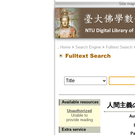
Site map
．
Home
>
Search Engine
>
Fulltext Search
Available resources
人間主義
Unauthorized
Unable to
Au
provide reading
Extra service
Pa