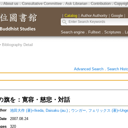
．
About us
．
Consultative Committee
．
Ask Librarian
．
Contribution
．
Copyrig
｜
Catalog
｜
Author Authority
｜
Google
｜
Search engine
．
Fulltext
．
Scriptures
．
L
>
Bibliography Detail
Advanced Search
．
Search Hist
の旗を：寛容・慈悲・対話
thor
池田大作 (著)=Ikeda, Daisaku (au.)
;
ウンガー, フェリックス (著)=Unger, F
Date
2007.08.24
ges
320