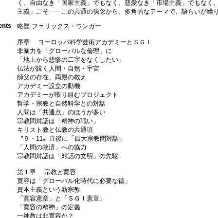
く、自由なき「国家主義」でもなく、慈愛なき「市場主義」でもなく
主義」こそ――この共通の信念から、多角的なテーマで、語らいが繰
ents
略歴 フェリックス・ウンガー
序章 ヨーロッパ科学芸術アカデミーとＳＧＩ
非暴力を「グローバルな倫理」に
「地上から悲惨の二字をなくしたい」
仏法が説く人間・自然・宇宙
師父の存在、両親の教え
アカデミー設立の動機
アカデミーが取り組むプロジェクト
哲学・宗教と自然科学との対話
人間は「共通点」のほうが多い
宗教間対話は「精神の戦い」
キリスト教と仏教の共通項
〝９・11〟直後に「四大宗教間対話」
「人間の救済」への協力
宗教間対話は「対話の文明」の先駆
第１章 宗教と寛容
寛容は「グローバル化時代に必要な徳」
資本主義という新宗教
「寛容憲章」と「ＳＧＩ憲章」
「寛容の精神」の定義
一神教は非寛容か？