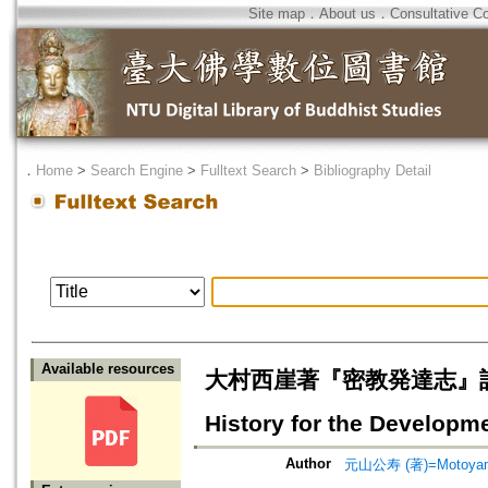
Site map
．
About us
．
Consultative C
．
Home
>
Search Engine
>
Fulltext Search
>
Bibliography Detail
Available resources
大村西崖著『密教発達志』訳注研究（七
History for the Developm
Author
元山公寿 (著)=Motoyama,