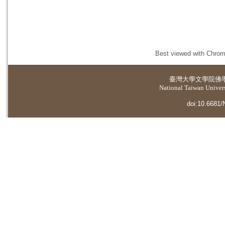
Best viewed with Chrome
臺灣大學
文學院佛
National Taiwan Universi
doi:10.6681