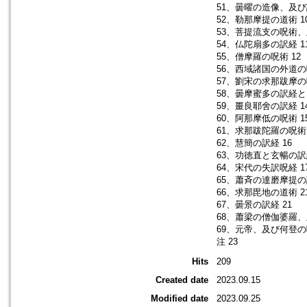
51、曇曜の造像、及び
52、勒那摩提の道術 1
53、菩提流支の呪術、
54、仏陀扇多の訳経 1
55、僧摩羅の呪術 12
56、西域諸国の外道の
57、劉宋の求那跋摩の
58、曇摩蜜多の訳経と図
59、畺良耶舍の訳経 1
60、阿那摩低の呪術 1
61、求那跋陀羅の呪術
62、慧簡の訳経 16
63、功徳直と玄暢の訳
64、宋代の失訳呪経 1
65、蕭斉の達磨摩提の訳
66、求那毘地の道術 2
67、曇景の訳経 21
68、蕭梁の僧伽婆羅、
69、元帝、及び何登の呪
注 23
Hits
209
Created date
2023.09.15
Modified date
2023.09.25