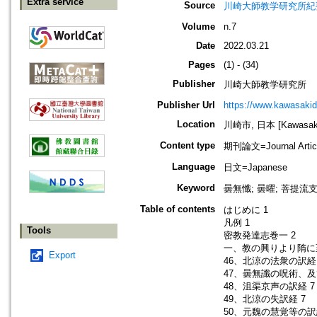
Extra service
Source
川崎大師教学研究所紀要=Journa
Volume
n.7
Date
2022.03.21
Pages
(1) - (34)
Publisher
川崎大師教学研究所
Publisher Url
https://www.kawasakid
Location
川崎市, 日本 [Kawasaki-
Content type
期刊論文=Journal Artic
Language
日文=Japanese
Keyword
曇無懺; 曇曜; 菩提流
Table of contents
はじめに 1
凡例 1
Tools
密教発達志巻一 2
一、教の興りより隋に
Export
46、北涼の法衆の訳経 
47、曇無讖の呪術、及
48、沮渠京声の訳経 7
49、北涼の失訳経 7
50、元魏の慧覚等の訳