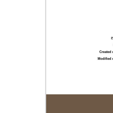
I
Created 
Modified 