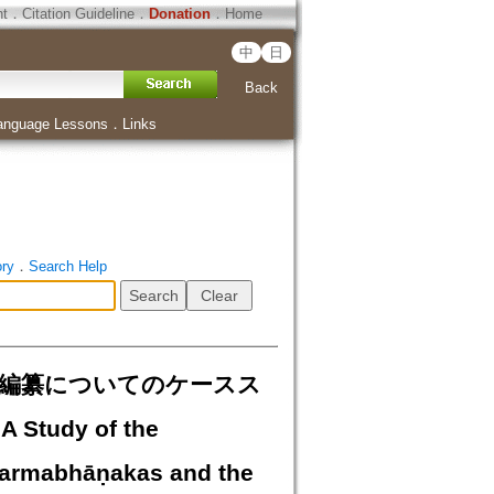
ht
．
Citation Guideline
．
Donation
．
Home
中
日
Back
anguage Lessons
．
Links
ory
．
Search Help
典編纂についてのケースス
 Study of the
harmabhāṇakas and the