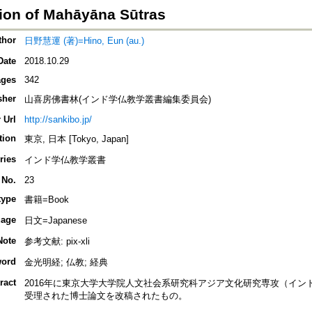
ion of Mahāyāna Sūtras
thor
日野慧運 (著)=Hino, Eun (au.)
Date
2018.10.29
ges
342
sher
山喜房佛書林(インド学仏教学叢書編集委員会)
 Url
http://sankibo.jp/
tion
東京, 日本 [Tokyo, Japan]
ries
インド学仏教学叢書
 No.
23
type
書籍=Book
age
日文=Japanese
Note
参考文献: pix-xli
ord
金光明経; 仏教; 経典
ract
2016年に東京大学大学院人文社会系研究科アジア文化研究専攻（イ
受理された博士論文を改稿されたもの。