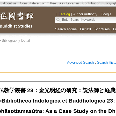
．
About us
．
Consultative Committee
．
Ask Librarian
．
Contribution
．
Copyrig
｜
Catalog
｜
Author Authority
｜
Google
｜
Search engine
．
Fulltext
．
Scriptures
．
L
>
Bibliography Detail
Advanced Search
．
Search Hist
仏教学叢書 23：金光明経の研究：説法師と経
liotheca Indologica et Buddhologica 23: A
hāsottamasūtra: As a Case Study on the D