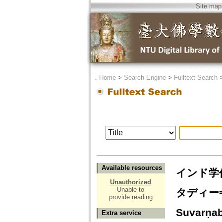
Site map
．
Home
>
Search Engine
>
Fulltext Search
Available resources
インド学
Unauthorized
Unable to
タディー=Bib
provide reading
Suvarṇab
Extra service