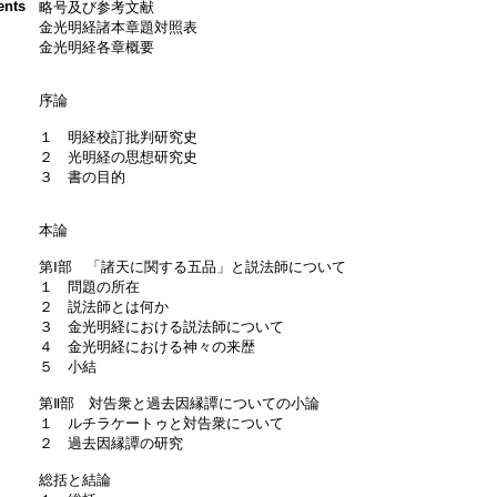
ents
略号及び参考文献
金光明経諸本章題対照表
金光明経各章概要
序論
１ 明経校訂批判研究史
２ 光明経の思想研究史
３ 書の目的
本論
第Ⅰ部 「諸天に関する五品」と説法師について
１ 問題の所在
２ 説法師とは何か
３ 金光明経における説法師について
４ 金光明経における神々の来歴
５ 小結
第Ⅱ部 対告衆と過去因縁譚についての小論
１ ルチラケートゥと対告衆について
２ 過去因縁譚の研究
総括と結論