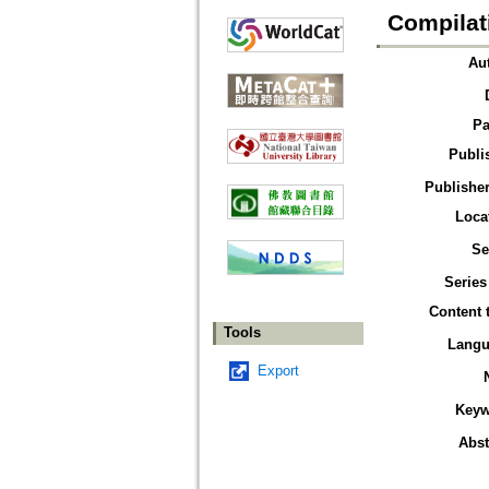
Compilat
Au
Pa
Publi
Publisher
Loca
Se
Series
Content 
Tools
Langu
Export
Keyw
Abst