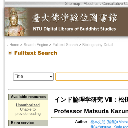
Site map
．
About us
．
Consultative C
．
Home
>
Search Engine
>
Fulltext Search
>
Bibliography Detail
Available resources
インド論理学研究 Ⅷ：松田和信教授
Unauthorized
Unable to
Professor Matsuda Kazuno
provide reading
Author
松本史朗 (編集)=Matsumo
Extra service
集)=Yotsuya, Kodo (d