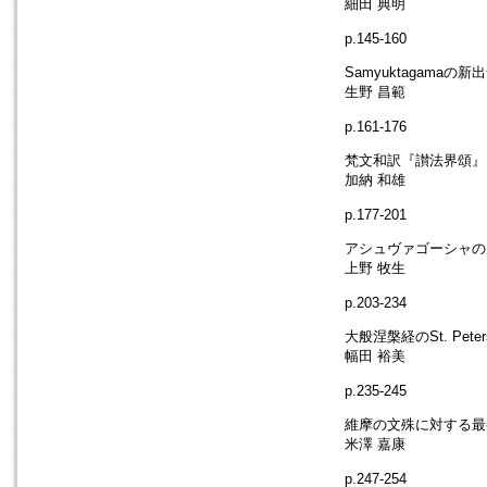
細田 典明
p.145-160
Samyuktagama
生野 昌範
p.161-176
梵文和訳『讃法界頌』1
加納 和雄
p.177-201
アシュヴァゴーシャの
上野 牧生
p.203-234
大般涅槃経のSt. Pe
幅田 裕美
p.235-245
維摩の文殊に対する最初
米澤 嘉康
p.247-254