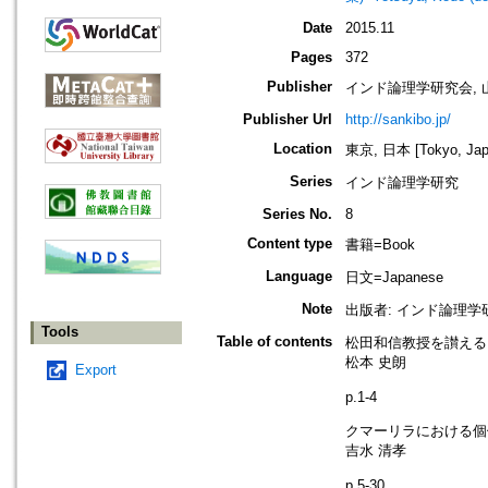
Date
2015.11
Pages
372
Publisher
インド論理学研究会,
Publisher Url
http://sankibo.jp/
Location
東京, 日本 [Tokyo, Jap
Series
インド論理学研究
Series No.
8
Content type
書籍=Book
Language
日文=Japanese
Note
出版者: インド論理学
Tools
Table of contents
松田和信教授を讃える 
松本 史朗
Export
p.1-4
クマーリラにおける個体
吉水 清孝
p.5-30