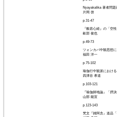
Nyayakalika 著
片岡 啓
p.31-47
『般若心経』の「空性」
畝部 俊也
p.49-73
ツォンカパ中観思想に
福田 洋一
p.75-102
瑜伽行中観派における
四津谷 孝道
p.103-121
『瑜伽師地論』「摂決
山部 能宜
p.123-143
梵文『雑阿含』道品「偈頌・