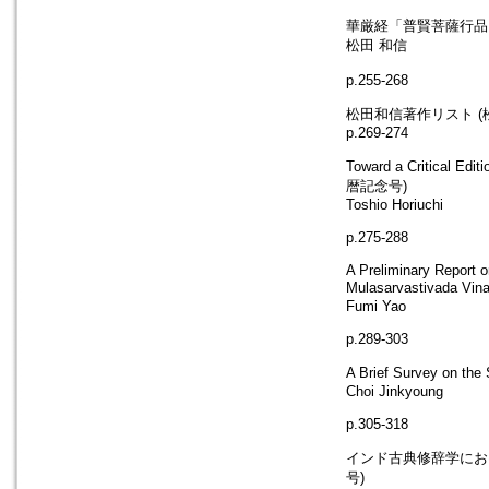
華厳経「普賢菩薩行品」
松田 和信
p.255-268
松田和信著作リスト (
p.269-274
Toward a Critical Edi
暦記念号)
Toshio Horiuchi
p.275-288
A Preliminary Report 
Mulasarvastivada
Fumi Yao
p.289-303
A Brief Survey on 
Choi Jinkyoung
p.305-318
インド古典修辞学におけ
号)