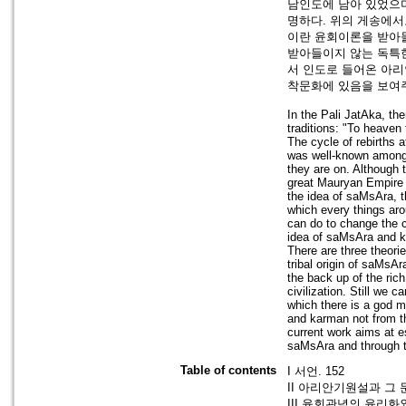
남인도에 남아 있었으며
명하다. 위의 게송에서
이란 윤회이론을 받아
받아들이지 않는 독특
서 인도로 들어온 아리
착문화에 있음을 보여
In the Pali JatAka, the
traditions: "To heaven 
The cycle of rebirths 
was well-known among I
they are on. Although t
great Mauryan Empire a
the idea of saMsAra, th
which every things aro
can do to change the c
idea of saMsAra and k
There are three theori
tribal origin of saMsA
the back up of the ric
civilization. Still we 
which there is a god me
and karman not from th
current work aims at es
saMsAra and through the
Table of contents
I 서언. 152
II 아리안기원설과 그 문
III 윤회관념의 윤리화와