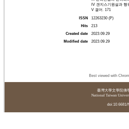
IV 갠지스기원설과 행위
V 결어. 171
ISSN
12263230 (P)
Hits
213
Created date
2023.09.29
Modified date
2023.09.29
Best viewed with Chrome
臺灣大學
文學院佛
National Taiwan Universi
doi:10.6681