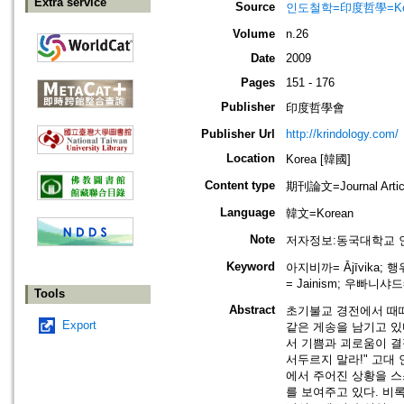
Extra service
Source
인도철학=印度哲學=Korean 
Volume
n.26
Date
2009
Pages
151 - 176
Publisher
印度哲學會
Publisher Url
http://krindology.com/
Location
Korea [韓國]
Content type
期刊論文=Journal Artic
Language
韓文=Korean
Note
저자정보:동국대학교 인
Keyword
아지비까= Ājīvika; 행위
= Jainism; 우빠니샤드= 
Tools
Abstract
초기불교 경전에서 때
Export
같은 게송을 남기고 있
서 기쁨과 괴로움이 결
서두르지 말라!" 고대
에서 주어진 상황을 
를 보여주고 있다. 비