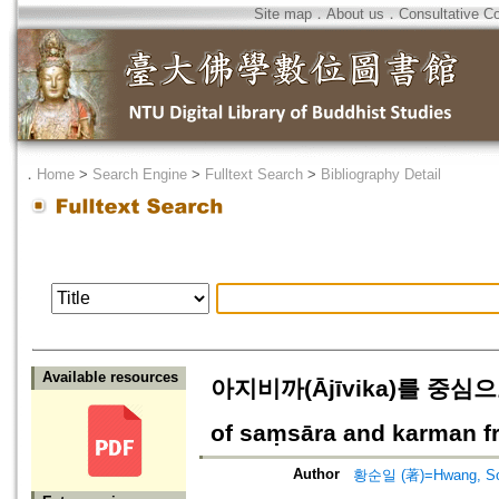
Site map
．
About us
．
Consultative C
．
Home
>
Search Engine
>
Fulltext Search
>
Bibliography Detail
Available resources
아지비까(Ājīvika)를 중심으
of saṃsāra and karman fro
Author
황순일 (著)=Hwang, Soon