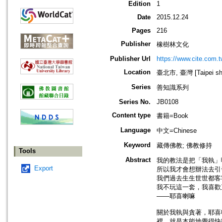
Edition
1
Date
2015.12.24
Pages
216
Publisher
橡樹林文化
Publisher Url
https://www.cite.com.t
Location
臺北市, 臺灣 [Taipei shi
Series
善知識系列
Series No.
JB0108
Content type
書籍=Book
Language
中文=Chinese
Keyword
藏傳佛教; 佛教修持
Tools
Abstract
我的教法是把「我執」
Export
所以我才會想辦法去引
我們過去生生世世都客
我不玩這一套，我喜歡
——耶喜喇嘛
關於我執與貪著，耶喜
裡，就是本能地覺得快