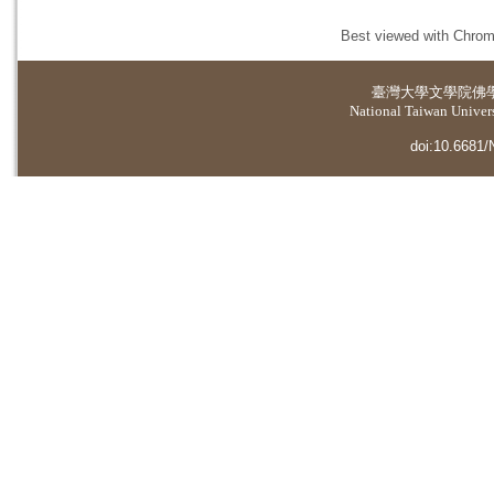
Best viewed with Chrome
臺灣大學
文學院佛
National Taiwan Universi
doi:10.6681