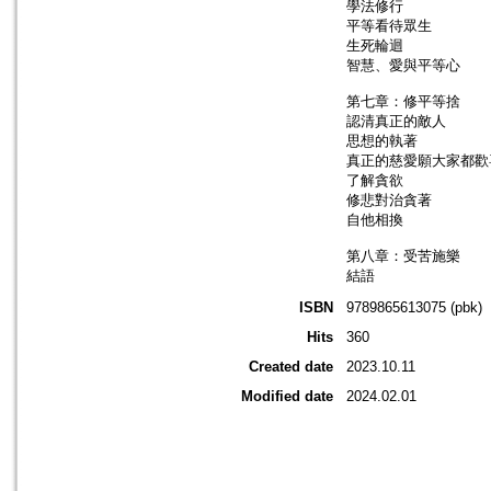
學法修行
平等看待眾生
生死輪迴
智慧、愛與平等心
第七章：修平等捨
認清真正的敵人
思想的執著
真正的慈愛願大家都歡
了解貪欲
修悲對治貪著
自他相換
第八章：受苦施樂
結語
ISBN
9789865613075 (pbk)
Hits
360
Created date
2023.10.11
Modified date
2024.02.01