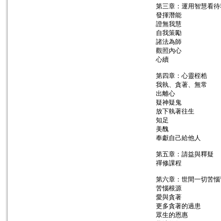
第三章：運用智慧看待
發揮潛能
證無我慧
自我策勵
諸法為師
觀照內心
心續
第四章：心靈桎梏
我執、貪著、無常
出離心
疑神疑鬼
放下執著往生
知足
美醜
奉獻自己給他人
第五章：請益與釋疑
禪修課程
第六章：世間一切苦惱
苦惱根源
愛與貪著
更多貪著的過患
眾生的恩惠