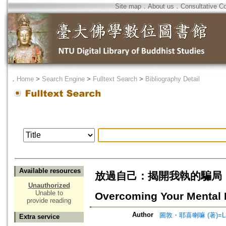
Site map
．
About us
．
Consultative C
．
Home
>
Search Engine
>
Fulltext Search
>
Bibliography Detail
Available resources
放過自己：揭開我執的騙局，找回心的
Unauthorized
Unable to
Overcoming Your Mental
provide reading
Author
圖敦・耶喜喇嘛 (著)=Lama 
Extra service