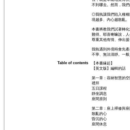
不到哪去。然而，我們
◎我執讓我們陷入種種
境越多、內心越散亂。
本書將教我們試著轉化
難得。耶喜喇嘛說，人
尊重其他有情、伸出援
我執遇到外境時會先產
不寧、無法清靜。一般
Table of contents
【本書緣起】
【英文版】編輯的話
第一章：容納智慧的空
禮拜
五日課程
靜坐調息
座間原則
第二章：座上禪修與座
散亂的心
昏沉的心
座間休息