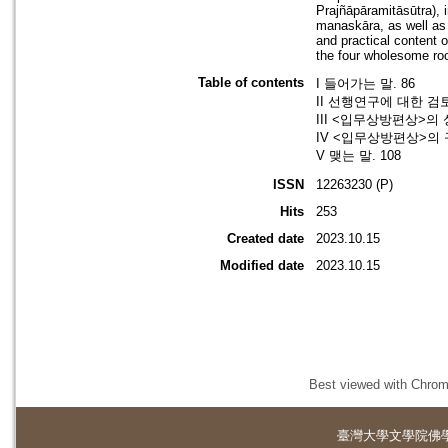
Prajñāpāramitāsūtra), 
manaskāra, as well as 
and practical content 
the four wholesome roo
Table of contents
I 들어가는 말. 86
II 선행연구에 대한 검토
III <입무상방편상>의 
IV <입무상방편상>의 
V 맺는 말. 108
ISSN
12263230 (P)
Hits
253
Created date
2023.10.15
Modified date
2023.10.15
Best viewed with Chrome
臺灣大學
文學院佛