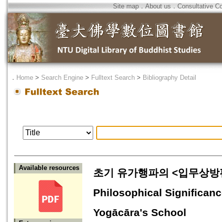
Site map
．
About us
．
Consultative C
．
Home
>
Search Engine
>
Fulltext Search
>
Bibliography Detail
Available resources
초기 유가행파의 <입무상방편상>
Philosophical Significan
Yogācāra's School