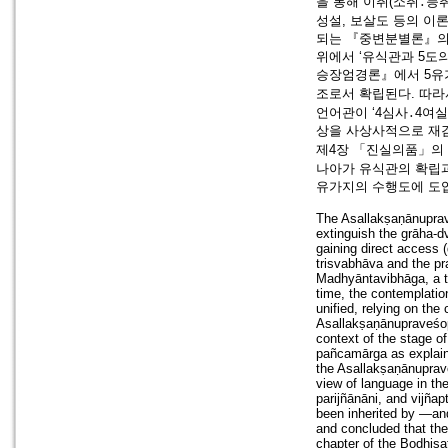
을 통해 이취(소취․능
성설, 보살도 등의 이
되는 『중변분별론』의
위에서 ‘유식관과 5도
승장엄경론』에서 5유가지(
조로서 확립된다. 따라
언어관이 ‘4심사․4여
상을 사상사적으로 재
제4장 「진실의품」의 
나아가 유식관의 확립과
유가지의 수행도에 도입
The Asallakṣaṇānuprav
extinguish the grāha-d
gaining direct access 
trisvabhāva and the pr
Madhyāntavibhāga, a te
time, the contemplatio
unified, relying on the
Asallakṣaṇānupraveśop
context of the stage o
pañcamārga as explaine
the Asallakṣaṇānuprave
view of language in th
parijñānāni, and vijña
been inherited by —and
and concluded that the
chapter of the Bodhisat