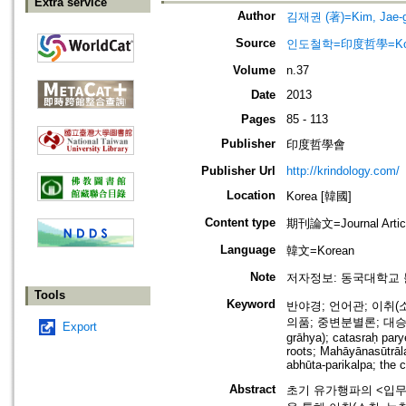
Extra service
Author
김재권 (著)=Kim, Jae-g
Source
인도철학=印度哲學=Korean J
Volume
n.37
Date
2013
Pages
85 - 113
Publisher
印度哲學會
Publisher Url
http://krindology.com/
Location
Korea [韓國]
Content type
期刊論文=Journal Artic
Language
韓文=Korean
Note
저자정보: 동국대학교
Tools
Keyword
반야경; 언어관; 이취(소
의품; 중변분별론; 대승장엄경론; 
Export
grāhya); catasraḥ pary
roots; Mahāyānasūtrāl
abhūta-parikalpa; the
Abstract
초기 유가행파의 <입무상방편