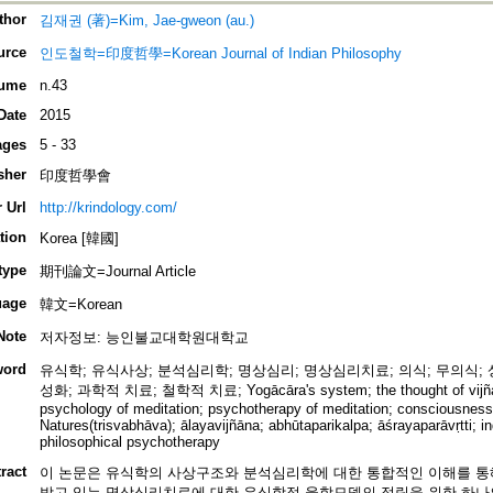
thor
김재권 (著)=Kim, Jae-gweon (au.)
urce
인도철학=印度哲學=Korean Journal of Indian Philosophy
ume
n.43
Date
2015
ages
5 - 33
sher
印度哲學會
 Url
http://krindology.com/
tion
Korea [韓國]
type
期刊論文=Journal Article
uage
韓文=Korean
Note
저자정보: 능인불교대학원대학교
word
유식학; 유식사상; 분석심리학; 명상심리; 명상심리치료; 의식; 무의식; 상
성화; 과학적 치료; 철학적 치료; Yogācāra's system; the thought of vijñapti
psychology of meditation; psychotherapy of meditation; consciousnes
Natures(trisvabhāva); ālayavijñāna; abhūtaparikalpa; āśrayaparāvṛtti; in
philosophical psychotherapy
ract
이 논문은 유식학의 사상구조와 분석심리학에 대한 통합적인 이해를 통
받고 있는 명상심리치료에 대한 유식학적 융합모델의 정립을 위한 하나의