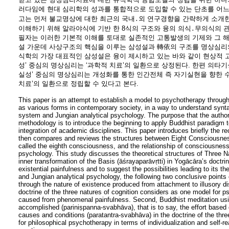
러다임에 현대 심리학의 성과를 통합적으로 도입할 수 있는 단초를 어느
고는 먼저 불교명상에 대한 최근의 국내․외 연구경향을 간략하게 소개
이해하기 위해 알라야식에 기반 한 8식의 구조와 융의 의식․무의식의 
필자는 이러한 기본적 이해를 토대로 실존적인 고통발생의 기제와 그 
설 가운데 사상구조의 핵심을 이루는 삼성설과 轉依의 구조를 명상심리
식학의 가장 대표적인 삼성설은 융이 제시하고 있는 바와 같이 현상적 
성’ 중심의 명상심리는 ‘과학적 치료’의 일환으로 상정된다. 한편 의타기성
실성’ 중심의 명상심리는 개성화를 통한 인간전체 즉 자기실현을 향한 
치료’의 일환으로 정립할 수 있다고 본다.
This paper is an attempt to establish a model to psychotherapy through
as various forms in contemporary society, in a way to understand synta
system and Jungian analytical psychology. The purpose that the author
methodology is to introduce the beginning to apply Buddhist paradigm
integration of academic disciplines. This paper introduces briefly the 
then compares and reviews the structures between Eight Consciousnes
called the eighth consciousness, and the relationship of consciousne
psychology. This study discusses the theoretical structures of Three Na
inner transformation of the Basis (āśrayaparāvṛtti) in Yogācāra’s doctri
existential painfulness and to suggest the possibilities leading to its 
and Jungian analytical psychology, the following two conclusive points
through the nature of existence produced from attachment to illusory dis
doctrine of the three natures of cognition considers as one model for 
caused from phenomenal painfulness. Second, Buddhist meditation usin
accomplished (pariniṣpanna-svabhāva), that is to say, the effort based 
causes and conditions (paratantra-svabhāva) in the doctrine of the thr
for philosophical psychotherapy in terms of individualization and self-re