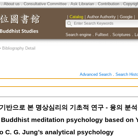
．
About us
．
Consultative Committee
．
Ask Librarian
．
Contribution
．
Copyrig
｜
Catalog
｜
Author Authority
｜
Google
｜
Search engine
．
Fulltext
．
Scriptures
．
L
>
Bibliography Detail
Advanced Search
．
Search Hist
기반으로 본 명상심리의 기초적 연구 - 융의 분석
 Buddhist meditation psychology based on Y
to C. G. Jung’s analytical psychology