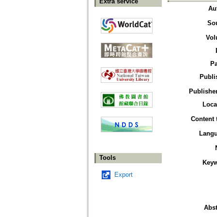
Extra service
Au
So
Vol
P
Publi
Publisher
Loca
Content 
Lang
Tools
Key
Export
Abst