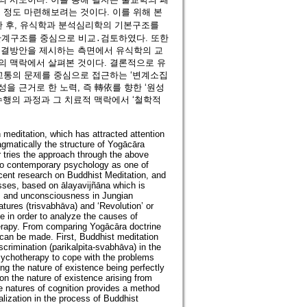
 정도 마련해보려는 것이다. 이를 위해 본
한 후, 유식학과 분석심리학의 기본구조를
관계구조를 중심으로 비교․검토하였다. 또한
해결방안을 제시하는 측면에서 유식학의 교
의 맥락에서 살펴본 것이다. 결론적으로 유
고통의 문제를 중심으로 접근하는 ‘변계소집
을 근거로 한 노력, 즉 轉依를 향한 ‘원성
수행의 과정과 그 치료적 맥락에서 ‘철학적
 meditation, which has attracted attention
gmatically the structure of Yogācāra
 tries the approach through the above
 to contemporary psychology as one of
recent research on Buddhist Meditation, and
ses, based on ālayavijñāna which is
ss and unconsciousness in Jungian
tures (trisvabhāva) and ‘Revolution’ or
ne in order to analyze the causes of
therapy. From comparing Yogācāra doctrine
 can be made. First, Buddhist meditation
crimination (parikalpita-svabhāva) in the
psychotherapy to cope with the problems
g the nature of existence being perfectly
on the nature of existence arising from
ee natures of cognition provides a method
alization in the process of Buddhist