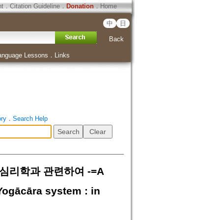
ht
．
Citation Guideline
．
Donation
．
Home
中
日
Back
anguage Lessons
．
Links
ory
．
Search Help
심리학과 관련하여 -=A
ogācāra system : in