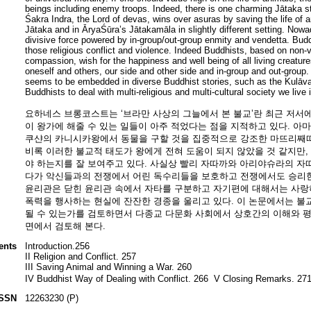
beings including enemy troops. Indeed, there is one charming Jātaka st
Śakra Indra, the Lord of devas, wins over asuras by saving the life of an
Jātaka and in ĀryaŚūra’s Jātakamāla in slightly different setting. No
divisive force powered by in-group/out-group enmity and vendetta. Bu
those religious conflict and violence. Indeed Buddhists, based on non-
compassion, wish for the happiness and well being of all living creatures
oneself and others, our side and other side and in-group and out-group. 
seems to be embedded in diverse Buddhist stories, such as the Kulāvak
Buddhists to deal with multi-religious and multi-cultural society we live i
요하네스 브롱코스트는 ‘브라만 사상의 그늘에서 본 불교’란 최근 저
이 왕가에 해줄 수 있는 일들이 아주 적었다는 점을 지적하고 있다. 아
쿠샨의 카니시카왕에서 동물을 구할 것을 집중적으로 강조한 마뜨리째따(Mā
비록 이러한 불교적 태도가 왕에게 전혀 도움이 되지 않았을 것 같지만,
야 하는지를 잘 보여주고 있다. 사실상 빨리 자따까와 아리야슈라의 자
다가 악신들과의 전쟁에서 어린 독수리들을 보호하고 전쟁에서도 승리한
윤리관은 닫힌 윤리관 속에서 자타를 구분하고 자기편에 대해서는 사
폭력을 행사하는 현실에 잔잔한 경종을 울리고 있다. 이 논문에서는 불
될 수 있는가를 검토하면서 다종교 다문화 사회에서 상호간의 이해와 
면에서 검토해 본다.
ents
Introduction.256
II Religion and Conflict. 257
III Saving Animal and Winning a War. 260
IV Buddhist Way of Dealing with Conflict. 266 V Closing Remarks. 27
ISSN
12263230 (P)