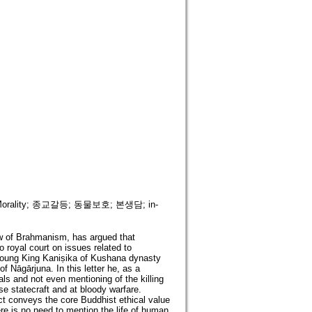
ersal Morality; 종교갈등; 동물보호; 본생담; in-
w of Brahmanism, has argued that
o royal court on issues related to
o young King Kaniṣika of Kushana dynasty
 Nāgārjuna. In this letter he, as a
als and not even mentioning of the killing
se statecraft and at bloody warfare.
fact conveys the core Buddhist ethical value
here is no need to mention the life of human