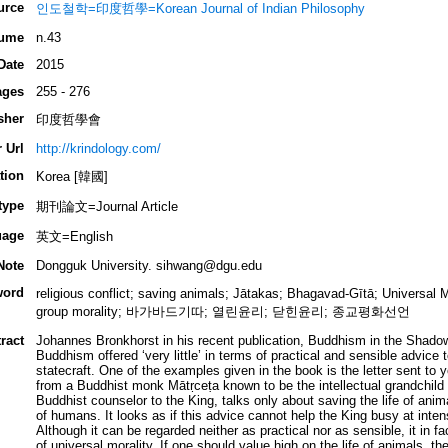
urce
인도철학=印度哲學=Korean Journal of Indian Philosophy
ume
n.43
Date
2015
ages
255 - 276
sher
印度哲學會
 Url
http://krindology.com/
tion
Korea [韓國]
type
期刊論文=Journal Article
uage
英文=English
Note
Dongguk University. sihwang@dgu.edu
word
religious conflict; saving animals; Jātakas; Bhagavad-Gītā; Univ
group morality; 바가바드기따; 열린윤리; 닫힌윤리; 종교평화선언
ract
Johannes Bronkhorst in his recent publication, Buddhism in the Shado
Buddhism offered ‘very little’ in terms of practical and sensible advice t
statecraft. One of the examples given in the book is the letter sent t
from a Buddhist monk Mātṛceṭa known to be the intellectual grandchild of
Buddhist counselor to the King, talks only about saving the life of anim
of humans. It looks as if this advice cannot help the King busy at inten
Although it can be regarded neither as practical nor as sensible, it in 
of universal morality. If one should value high on the life of animals, t