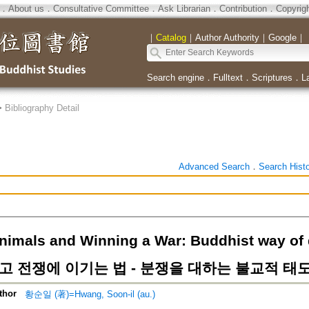
．
About us
．
Consultative Committee
．
Ask Librarian
．
Contribution
．
Copyrig
｜
Catalog
｜
Author Authority
｜
Google
｜
Search engine
．
Fulltext
．
Scriptures
．
L
>
Bibliography Detail
Advanced Search
．
Search Hist
nimals and Winning a War: Buddhist way of d
고 전쟁에 이기는 법 - 분쟁을 대하는 불교적 태
thor
황순일 (著)=Hwang, Soon-il (au.)