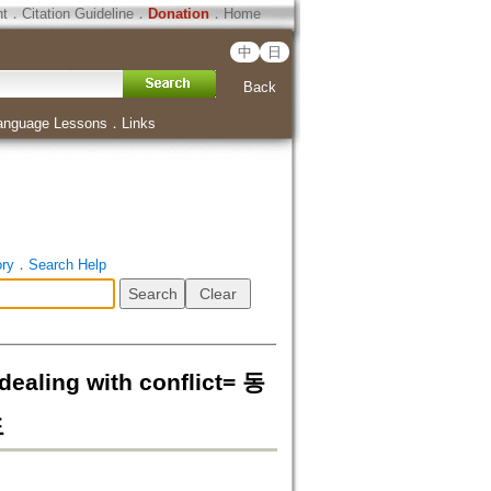
ht
．
Citation Guideline
．
Donation
．
Home
中
日
Back
anguage Lessons
．
Links
ory
．
Search Help
ealing with conflict= 동
도