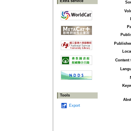
Extra service
So
Vol
P
Publi
Publisher
Loca
Content 
Lang
Key
Tools
Abst
Export