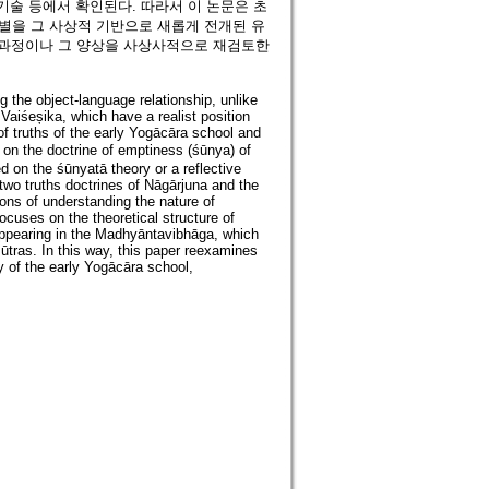
기술 등에서 확인된다. 따라서 이 논문은 초
을 그 사상적 기반으로 새롭게 전개된 유
천과정이나 그 양상을 사상사적으로 재검토한
 the object-language relationship, unlike
aiśeșika, which have a realist position
of truths of the early Yogācāra school and
on the doctrine of emptiness (śūnya) of
d on the śūnyatā theory or a reflective
 two truths doctrines of Nāgārjuna and the
ions of understanding the nature of
ocuses on the theoretical structure of
appearing in the Madhyāntavibhāga, which
sūtras. In this way, this paper reexamines
y of the early Yogācāra school,