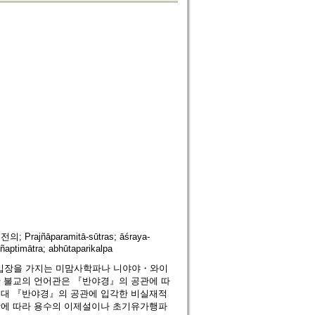
rajñāparamitā-sūtras; āśraya-
vjñaptimātra; abhūtaparikalpa
입장을 가지는 미맘사학파나 니야야・와이
한 불교의 언어관은 『반야경』의 공관에 따
컨대 『반야경』의 공관에 입각한 비실재적
장에 따라 용수의 이제설이나 초기유가행파