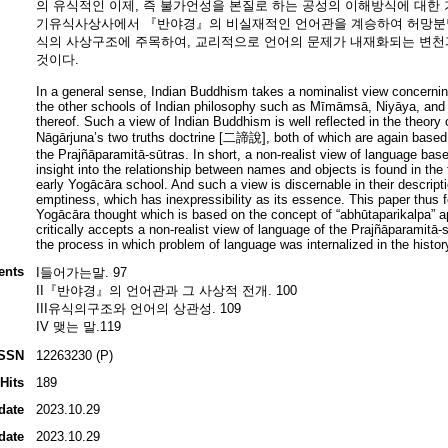
의 유식적인 이제, 즉 불가언성을 본질로 하는 공성의 이해방식에 대한 
기유식사상사에서 『반야경』의 비실재적인 언어관을 계승하여 허망분별
식의 사상구조에 주목하여, 교리적으로 언어의 문제가 내재화되는 변
것이다.
In a general sense, Indian Buddhism takes a nominalist view concerning
the other schools of Indian philosophy such as Mīmāmsā, Niyāya, and V
thereof. Such a view of Indian Buddhism is well reflected in the theory 
Nāgārjuna’s two truths doctrine [二諦說], both of which are again based 
the Prajñāparamitā-sūtras. In short, a non-realist view of language base
insight into the relationship between names and objects is found in the
early Yogācāra school. And such a view is discernable in their descript
emptiness, which has inexpressibility as its essence. This paper thus f
Yogācāra thought which is based on the concept of “abhūtaparikalpa” 
critically accepts a non-realist view of language of the Prajñāparamitā-
the process in which problem of language was internalized in the histor
ents
I들어가는말. 97
II『반야경』의 언어관과 그 사상적 전개. 100
III유식의구조와 언어의 상관성. 109
IV 맺는 말.119
ISSN
12263230 (P)
Hits
189
date
2023.10.29
date
2023.10.29