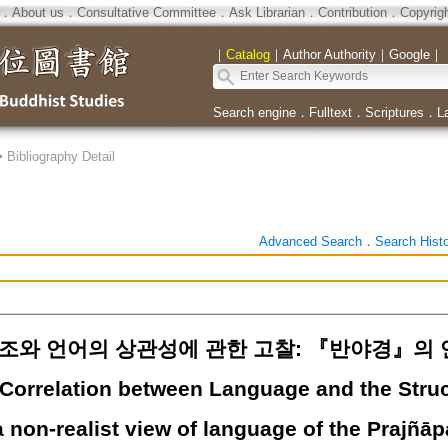
．
About us
．
Consultative Committee
．
Ask Librarian
．
Contribution
．
Copyrig
｜
Catalog
｜
Author Authority
｜
Google
｜
Search engine
．
Fulltext
．
Scriptures
．
L
>
Bibliography Detail
Advanced Search
．
Search Hist
조와 언어의 상관성에 관한 고찰: 『반야경』의 
 Correlation between Language and the Struc
 non-realist view of language of the Prajñā