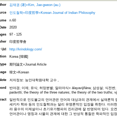
thor
김재권 (著)=Kim, Jae-gweon (au.)
urce
인도철학=印度哲學=Korean Journal of Indian Philosophy
ume
n.60
Date
2020
ages
97 - 125
sher
印度哲學會
 Url
http://krindology.com/
tion
Korea [韓國]
type
期刊論文=Journal Article
uage
韓文=Korean
Note
저자정보: 능인대학원대학 교수 ,
word
반야경; 이제; 유식; 허망분별; 알라야식= ālayavijñāna; 삼성설; 식전변; 전의; P
parāvṛtti; the theory of the three natures; the theory of the two truths; 
ract
일반적으로 인도불교의 언어관은 언어와 대상과의 관계에서 실재론적 
세키카 학파 등의 인도철학과는 달리 유명론적인 입장을 취한다. 이러
라 용수의 이제설이나 초기유가행파의 진리관에 잘 반영되어 있다. 요
언어관이나 명칭과 사물의 관계에 대한 그 반성적 통찰은 학파적인 입