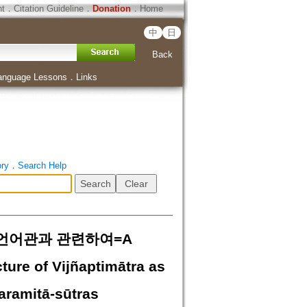
ht
．
Citation Guideline
．
Donation
．
Home
中
日
Back
anguage Lessons
．
Links
ory
．
Search Help
언어관과 관련하여=A
ture of Vijñaptimātra as
paramitā-sūtras