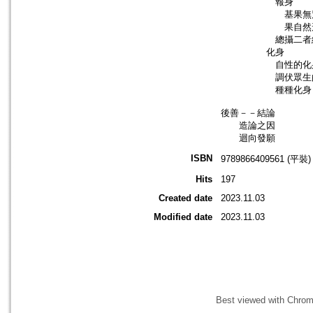
報身
基果無別的
果自然形成
總攝二者結
化身
自性的化
調伏眾生的
種種化身
後善－－結論
造論之因
迴向發願
ISBN
9789866409561 (平裝)
Hits
197
Created date
2023.11.03
Modified date
2023.11.03
Best viewed with Chrome