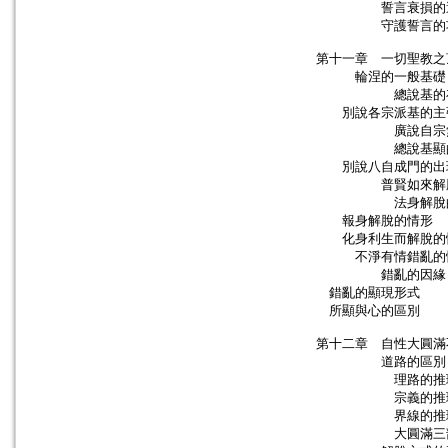
誓言衰損的
守護誓言的功
第十一章 一切聖教之
輪涅的一般基礎
總說基的存
別說各宗派基的主
廣說自宗無過
總說基顯的出
別說八自成門的出
普賢如來解脫
法身解脫的
報身解脫的情形
化身利生而解脫的
不淨有情錯亂的
錯亂的因緣
錯亂的顯現形式
所顯與心的區別
第十二章 自性大圓滿
道路的區別
理路的推理
宗義的推理
界線的推理
大圓滿三部