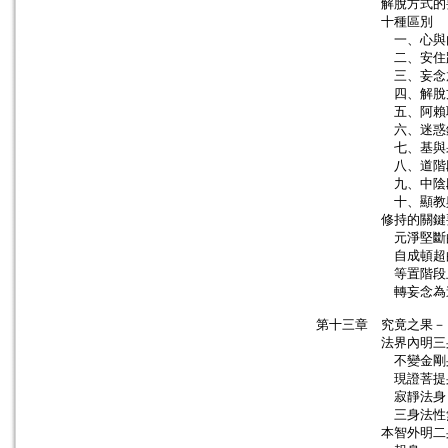
解脫方式的
十種區別
一、心與內心
二、安住跟本
三、妄念放射
四、解脫方式
五、阿賴耶識
六、迷惑錯亂之
七、基與果功
八、道階段與果
九、中陰段落與
十、顯教與大圓
修持的關鍵
元淨堅斷的
自成頓超的
等置階段止觀
轉妄念為道用
第十三章 究竟之果－
法界內明三
不變金剛
現證菩提
寂靜法身
三身法性無
本智外明二