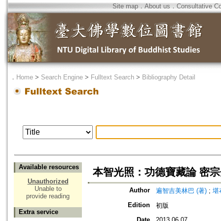
Site map
．
About us
．
Consultative C
．
Home
>
Search Engine
>
Fulltext Search
>
Bibliography Detail
Available resources
本智光照：功德寶藏論 密
Unauthorized
Unable to
Author
遍智吉美林巴 (著)
;
堪
provide reading
Edition
初版
Extra service
Date
2013.06.07