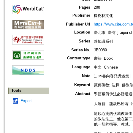
Pages
288
Publisher
橡樹林文化
Publisher Url
https://www.cite.com.t
Location
臺北市, 臺灣 [Taipei shi
Series
善知識系列
Series No.
JB0089
Content type
書籍=Book
Language
中文=Chinese
Note
1. 本書內容只講述
Keyword
藏傳佛教; 注釋; 佛教
Tools
Abstract
學習藏傳佛法必聽過遍
Export
大遍智 龍欽巴所著《
龍欽心滴的伏藏教法由
的教法法主。他在第二
他一切的指導、教誡。