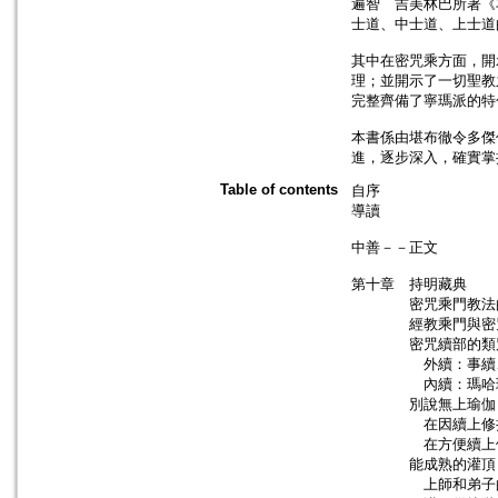
遍智 吉美林巴所著《
士道、中士道、上士道
其中在密咒乘方面，開
理；並開示了一切聖教
完整齊備了寧瑪派的特
本書係由堪布徹令多傑
進，逐步深入，確實掌
Table of contents
自序
導讀
中善－－正文
第十章 持明藏典
密咒乘門教法的
經教乘門與密咒
密咒續部的類
外續：事續、行
內續：瑪哈瑜伽
別說無上瑜伽
在因續上修持見
在方便續上修持
能成熟的灌頂
上師和弟子的