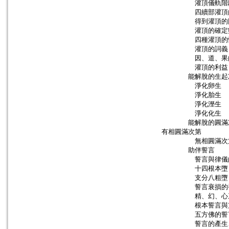
灌頂儀軌階
四續部灌頂的
得到灌頂的
灌頂的確定
四種灌頂的
灌頂的詞義
因、道、果的
灌頂的利益
能解脫的生起
淨化卵生
淨化胎生
淨化溼生
淨化化生
能解脫的圓滿
有相圓滿次第
無相圓滿次
助伴誓言
誓言與律儀的
十四根本墮
支分八粗墮
誓言衰損的補
精、幻、心三
根本誓言與支
五方佛的誓
誓言的產生、