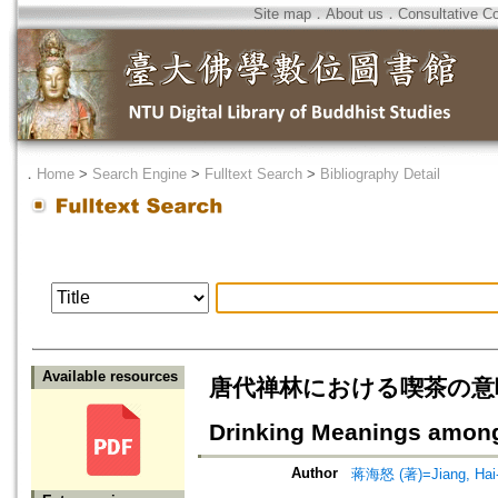
Site map
．
About us
．
Consultative C
．
Home
>
Search Engine
>
Fulltext Search
>
Bibliography Detail
Available resources
唐代禅林における喫茶の意味の変化=S
Drinking Meanings among
Author
蒋海怒 (著)=Jiang, Hai-n