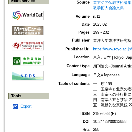
Extra service
Source
東アジア仏教学術論集=Procee
教学術大会論文集
Volume
n.11
Date
2023.02
Pages
199 - 232
Publisher
東洋大学東洋学研究所
Publisher Url
https://www.toyo.ac.jp
Location
東京, 日本 [Tokyo, Jap
Content type
期刊論文=Journal Artic
Language
日文=Japanese
Table of contents
一 序 199
二 玉泉寺と北宗の喫茶
三 南宗への移行期に
Tools
四 南宗の茶と茶語 21
五 流動的な宗派観 22
Export
ISSN
21876983 (P)
DOI
10.34428/00013958
Hits
258