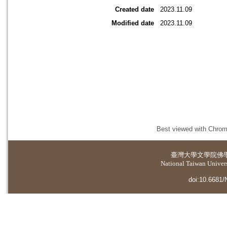
Created date
2023.11.09
Modified date
2023.11.09
Best viewed with Chrome
臺灣大學
文學院佛
National Taiwan Universi
doi:10.6681