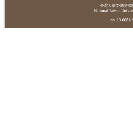
臺灣大學
文學院佛
National Taiwan Universi
doi:10.6681