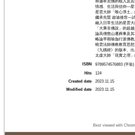
釋迦牟尼佛的植入及其
情感、生活與信仰—星雲
星雲大師「唯心淨土」的
繼承先賢 啟迪後世—試
融入日常生活的星雲大師
「大乘非佛說」的超越與
論高僧憨山遷葬事及其相
略論早期瑜伽行派佛教思
曉雲法師佛教教育思想述
《九橫經》的版本、出處
太虛大師「現實之理」的
ISBN
9789574576883 (平裝)
Hits
124
Created date
2023.11.15
Modified date
2023.11.15
Best viewed with Chrome