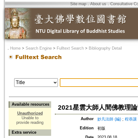
Site map
．
About us
．
Consultative C
．
Home
>
Search Engine
>
Fulltext Search
>
Bibliography Detail
Available resources
2021星雲大師人間佛教理
Unauthorized
Unable to
Author
妙凡法師 (編)
;
程恭讓 
provide reading
Edition
初版
Extra service
Date
2023.08.18