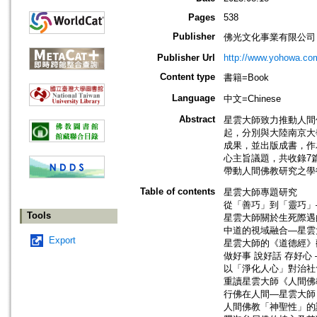
Pages
538
Publisher
佛光文化事業有限公司
Publisher Url
http://www.yohowa.co
Content type
書籍=Book
Language
中文=Chinese
Abstract
星雲大師致力推動人間
起，分別與大陸南京大
成果，並出版成書，作
心主旨議題，共收錄7
帶動人間佛教研究之學
Table of contents
星雲大師專題研究
從「善巧」到「靈巧」
Tools
星雲大師關於生死際遇的
中道的視域融合—星雲大
Export
星雲大師的《道德經》觀
做好事 說好話 存好心
以「淨化人心」對治社會
重讀星雲大師《人間佛教
行佛在人間—星雲大師《
人間佛教「神聖性」的證