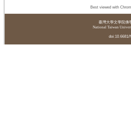
Best viewed with Chrome
臺灣大學
文學院佛
National Taiwan Universi
doi:10.6681