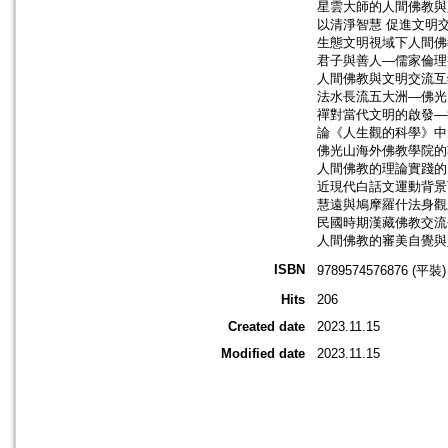
星雲大師的人間佛教與人
以清淨智慧 促進文明交
生態文明視域下人間佛教
君子與善人—儒家倫理視
人間佛教與文明交流互鑑
法水長流五大洲—佛光山
禪對當代文明的啟發—從
論《人生觀的科學》中太
佛光山海外佛教學院的功
人間佛教的理論實踐的目
近現代白話文運動背景下
慧遠與鳩摩羅什法身觀
民國時期漢藏佛教交流平
人間佛教的審美自覺與
ISBN
9789574576876 (平裝)
Hits
206
Created date
2023.11.15
Modified date
2023.11.15