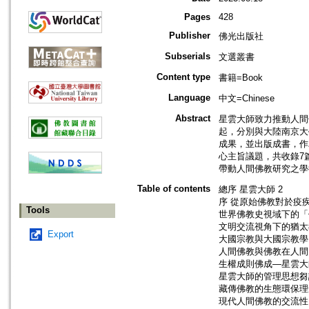
Pages
428
Publisher
佛光出版社
Subserials
文選叢書
Content type
書籍=Book
Language
中文=Chinese
Abstract
星雲大師致力推動人間
起，分別與大陸南京大
成果，並出版成書，作
心主旨議題，共收錄7
帶動人間佛教研究之學
Table of contents
總序 星雲大師 2
序 從原始佛教對於疫
Tools
世界佛教史視域下的「
文明交流視角下的猶太教
Export
大國宗教與大國宗教學 
人間佛教與佛教在人間 
生權成則佛成—星雲大
星雲大師的管理思想芻議
藏傳佛教的生態環保理
現代人間佛教的交流性 