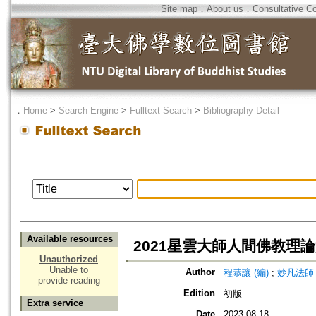
Site map
．
About us
．
Consultative C
．
Home
>
Search Engine
>
Fulltext Search
>
Bibliography Detail
Available resources
2021星雲大師人間佛教理
Unauthorized
Unable to
Author
程恭讓 (編)
;
妙凡法師 
provide reading
Edition
初版
Extra service
Date
2023.08.18