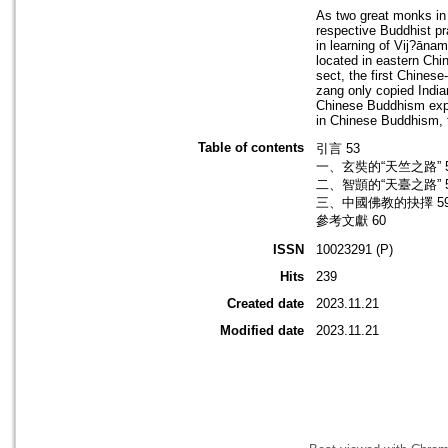
As two great monks in 
respective Buddhist pr
in learning of Vij?ānam
located in eastern Chin
sect, the first Chines
zang only copied Indian
Chinese Buddhism expan
in Chinese Buddhism, 
Table of contents
引言 53
一、玄奘的“天竺之路” 
二、智顗的“天臺之路” 
三、中國佛教的抉擇 5
參考文獻 60
ISSN
10023291 (P)
Hits
239
Created date
2023.11.21
Modified date
2023.11.21