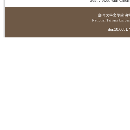
Best viewed with Chrome
臺灣大學
文學院佛
National Taiwan Universi
doi:10.6681