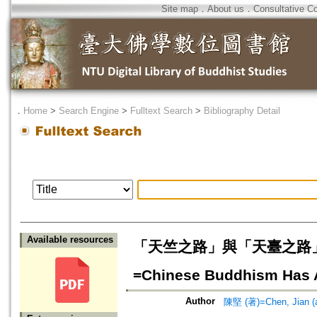
Site map
．
About us
．
Consultative C
．
Home
>
Search Engine
>
Fulltext Search
>
Bibliography Detail
Available resources
「天竺之路」與「天臺之路
=Chinese Buddhism Has Ad
Author
陳堅 (著)=Chen, Jian (a