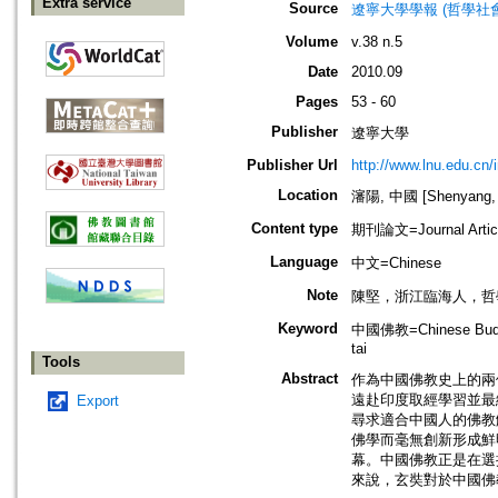
Extra service
Source
遼寧大學學報 (哲學社會科學版)=Jo
Volume
v.38 n.5
Date
2010.09
Pages
53 - 60
Publisher
遼寧大學
Publisher Url
http://www.lnu.edu.cn/
Location
瀋陽, 中國 [Shenyang, 
Content type
期刊論文=Journal Artic
Language
中文=Chinese
Note
陳堅，浙江臨海人，哲
Keyword
中國佛教=Chinese Buddh
tai
Tools
Abstract
作為中國佛教史上的兩
遠赴印度取經學習並最
Export
尋求適合中國人的佛教
佛學而毫無創新形成鮮
幕。中國佛教正是在選
來說，玄奘對於中國佛