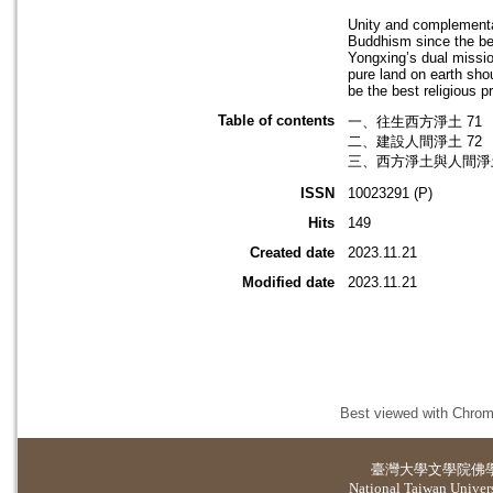
Unity and complementa
Buddhism since the beg
Yongxing’s dual missio
pure land on earth sho
be the best religious 
Table of contents
一、往生西方淨土 71
二、建設人間淨土 72
三、西方淨土與人間淨土
ISSN
10023291 (P)
Hits
149
Created date
2023.11.21
Modified date
2023.11.21
Best viewed with Chrome
臺灣大學
文學院佛
National Taiwan Universi