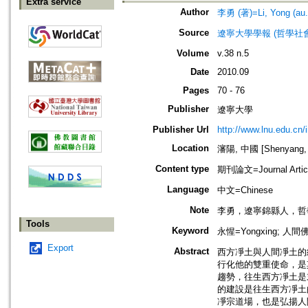
Extra service
Author
李勇 (著)=Li, Yong (au.
Source
遼寧大學學報 (哲學社會科學版)=Jo
Volume
v.38 n.5
Date
2010.09
Pages
70 - 76
Publisher
遼寧大學
Publisher Url
http://www.lnu.edu.cn/
Location
瀋陽, 中國 [Shenyang, 
Content type
期刊論文=Journal Artic
Language
中文=Chinese
Note
李勇，遼寧錦縣人，哲
Tools
Keyword
永惺=Yongxing; 人間佛
Export
Abstract
西方凈土與人間凈土的
行化他的雙重使命，是
趨勢，往生西方凈土是
的建設是往生西方凈土
凈宗道場，也是弘揚人