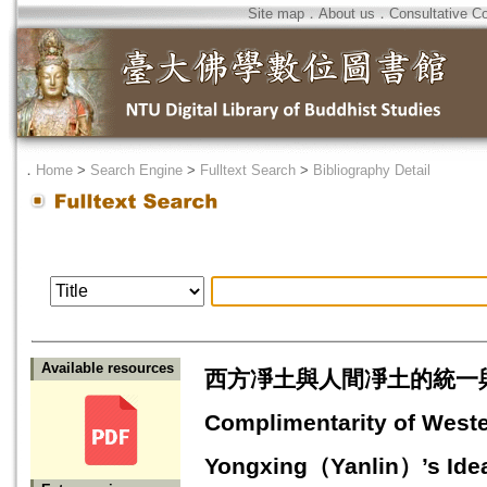
Site map
．
About us
．
Consultative C
．
Home
>
Search Engine
>
Fulltext Search
>
Bibliography Detail
Available resources
西方凈土與人間凈土的統一與互
Complimentarity of West
Yongxing（Yanlin）’s Idea