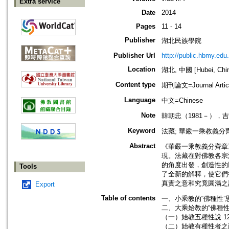
Extra service
Date
2014
Pages
11 - 14
Publisher
湖北民族學院
Publisher Url
http://public.hbmy.ed
Location
湖北, 中國 [Hubei, Chi
Content type
期刊論文=Journal Artic
Language
中文=Chinese
Note
韓朝忠（1981－）
Keyword
法藏; 華嚴一乘教義分齊
Abstract
《華嚴一乘教義分齊章
現。法藏在對佛教各宗
的角度出發，創造性的
Tools
了全新的解釋，使它們
真實之意和究竟圓滿之
Export
Table of contents
一、小乘教的“佛種性”思
二、大乘始教的“佛種性”
（一）始教五種性說 1
（二）始教有種性者之兩