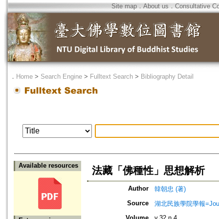
Site map
．
About us
．
Consultative C
．
Home
>
Search Engine
>
Fulltext Search
>
Bibliography Detail
Available resources
法藏「佛種性」思想解析
Author
韓朝忠 (著)
Source
湖北民族學院學報=Journal of
Volume
v.32 n.4