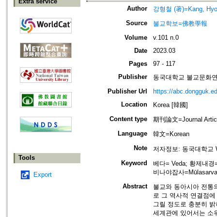
Extra service
Author
강형철 (著)=Kang, Hyog-
Source
불교학보=佛教學報
Volume
v.101 n.0
Date
2023.03
Pages
97 - 117
Publisher
동국대학교 불교문화연구원=Ins
Publisher Url
https://abc.dongguk.ed
Location
Korea [韓國]
Content type
期刊論文=Journal Artic
Language
韓文=Korean
Note
저자정보: 동국대학교
Tools
Keyword
베다= Veda; 황제내경=H
비나야잡사=Mūlasarvast
Export
Abstract
불교와 동아시아 전통의
로 그 역사적 연결점에
그릴 정도로 충분히 밝
세계관에 있어서는 소위