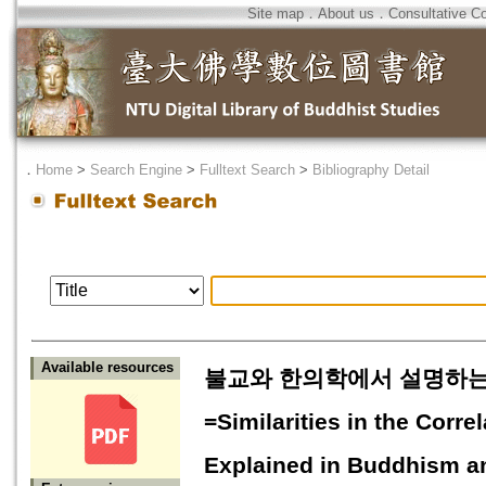
Site map
．
About us
．
Consultative C
．
Home
>
Search Engine
>
Fulltext Search
>
Bibliography Detail
Available resources
불교와 한의학에서 설명하는 
=Similarities in the Corr
Explained in Buddhism an