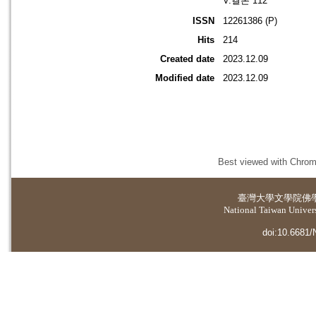
V.결론 112
ISSN
12261386 (P)
Hits
214
Created date
2023.12.09
Modified date
2023.12.09
Best viewed with Chrome
臺灣大學
文學院佛
National Taiwan Universi
doi:10.6681