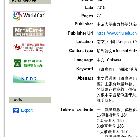
Extra service
Date
2015
Pages
27
Publisher
南京大學東方哲學與宗
Publisher Url
https://www.nju.edu.cn
Location
南京, 中國 [Nanjing, Ch
Content type
期刊論文=Journal Artic
Language
中文=Chinese
Keyword
《維摩經》; 佛國; 淨
Abstract
本文通過將《維摩經》
經》主張有無量無數、
的特殊存在意義、價值
的根本宗旨是側重于此
Tools
鮮明特色。
Table of contents
一、無量無數、多種多樣
Export
1.須彌相世界 184
2.衆香世界 185
3.妙喜世界 186
4.大莊嚴世界 187