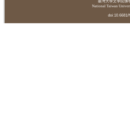
臺灣大學
文學院佛
National Taiwan Universi
doi:10.6681