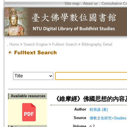
Site map
．
About us
．
Consultative C
．
Home
>
Search Engine
>
Fulltext Search
>
Bibliography Detail
Available resources
《維摩經》佛國思想的內容
Author
程恭讓 (著)
Source
佛教文化研究=Studies of 
Volume
n.2